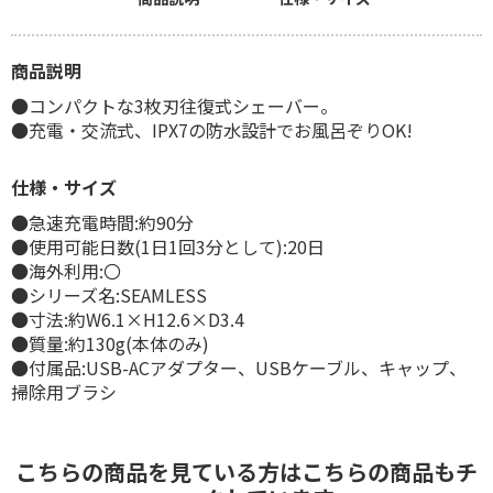
商品説明
●コンパクトな3枚刃往復式シェーバー。
●充電・交流式、IPX7の防水設計でお風呂ぞりOK!
仕様・サイズ
●急速充電時間:約90分
●使用可能日数(1日1回3分として):20日
●海外利用:〇
●シリーズ名:SEAMLESS
●寸法:約W6.1×H12.6×D3.4
●質量:約130g(本体のみ)
●付属品:USB-ACアダプター、USBケーブル、キャップ、
掃除用ブラシ
こちらの商品を見ている方はこちらの商品もチ