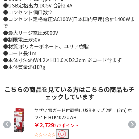
●USB定格出力:DC5V 合計2.4A
●コンセント個口数:2
●コンセント定格電圧:AC100V(日本国内専用)合計1400Wま
で
●最大サージ電圧:6000V
●制限電圧:650V
●材質:ポリカーボネート、ユリア樹脂
●コード長:1m
●本体寸法:約W4.2×H11.0×D2.3cm ※コード含まず
●本体質量:約187g
こちらの商品を見ている方はこちらの商品もチ
ェックしています
ヤザワ 雷ガード付両挿しUSBタップ 2個口(2m) ホ
ワイト H1K4022UWH
￥2,729
272ポイント
☆☆☆☆☆