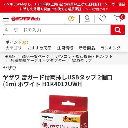
デンキチWebなら、3,300円以上(税込)のお買い上げで送料無料！メーカー保証
に準じた修理を何度でも使える延長保証！
※一部対象外あり
0
ポイント
0pt
カテゴリ
おすすめ商品
注目情報
新着商品
ランキング
HOME
商品一覧ページ
パソコン・周辺機器・PCソフト
各種接続ケーブル・アダプター
電源タップ
ヤザワ
ヤザワ 雷ガード付両挿しUSBタップ 2個口
(1m) ホワイト H1K4012UWH