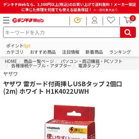
デンキチWebなら、3,300円以上(税込)のお買い上げで送料無料！メーカー保証
に準じた修理を何度でも使える延長保証！
※一部対象外あり
0
ポイント
0pt
カテゴリ
おすすめ商品
注目情報
新着商品
ランキング
HOME
商品一覧ページ
パソコン・周辺機器・PCソフト
各種接続ケーブル・アダプター
電源タップ
ヤザワ
ヤザワ 雷ガード付両挿しUSBタップ 2個口
(2m) ホワイト H1K4022UWH