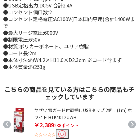
●USB定格出力:DC5V 合計2.4A
●コンセント個口数:2
●コンセント定格電圧:AC100V(日本国内専用)合計1400Wま
で
●最大サージ電圧:6000V
●制限電圧:650V
●材質:ポリカーボネート、ユリア樹脂
●コード長:2m
●本体寸法:約W4.2×H11.0×D2.3cm ※コード含まず
●本体質量:約253g
こちらの商品を見ている方はこちらの商品もチ
ェックしています
ヤザワ 雷ガード付両挿しUSBタップ 2個口(1m) ホ
ワイト H1K4012UWH
￥2,389
238ポイント
☆☆☆☆☆