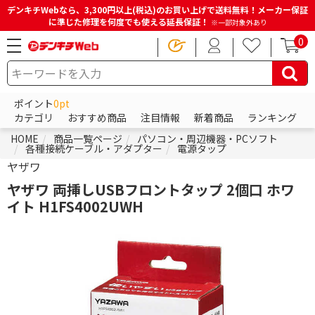
デンキチWebなら、3,300円以上(税込)のお買い上げで送料無料！メーカー保証
に準じた修理を何度でも使える延長保証！
※一部対象外あり
0
ポイント
0pt
カテゴリ
おすすめ商品
注目情報
新着商品
ランキング
HOME
商品一覧ページ
パソコン・周辺機器・PCソフト
各種接続ケーブル・アダプター
電源タップ
ヤザワ
ヤザワ 両挿しUSBフロントタップ 2個口 ホワ
イト H1FS4002UWH