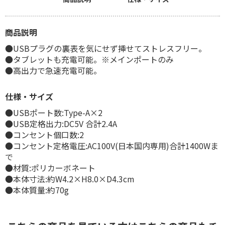
商品説明
●USBプラグの裏表を気にせず挿せてストレスフリー。
●タブレットも充電可能。※メインポートのみ
●高出力で急速充電可能。
仕様・サイズ
●USBポート数:Type-A×2
●USB定格出力:DC5V 合計2.4A
●コンセント個口数:2
●コンセント定格電圧:AC100V(日本国内専用)合計1400Wま
で
●材質:ポリカーボネート
●本体寸法:約W4.2×H8.0×D4.3cm
●本体質量:約70g