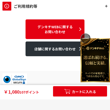
ご利用規約等
デンキチWEBに関する
お問い合わせ
店舗に関するお問い合わせ
デンキチはGMOグローバルサイン発行のSSL電子証明書を使用して
￥1,080
カートに入れる
107ポイント
います。
個人情報やご購入情報はSSL暗号化通信により保護されます。
Copyright ©2025DEN-KICHI WEB All rights reserved.