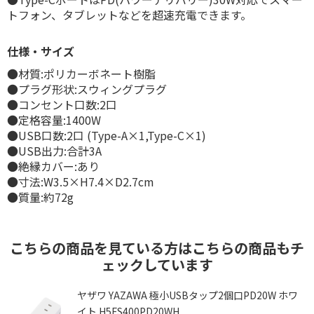
トフォン、タブレットなどを超速充電できます。
仕様・サイズ
●材質:ポリカーボネート樹脂
●プラグ形状:スウィングプラグ
●コンセント口数:2口
●定格容量:1400W
●USB口数:2口 (Type-A×1,Type-C×1)
●USB出力:合計3A
●絶縁カバー:あり
●寸法:W3.5×H7.4×D2.7cm
●質量:約72g
こちらの商品を見ている方はこちらの商品もチ
ェックしています
ヤザワ YAZAWA 極小USBタップ2個口PD20W ホワ
イト H5FS400PD20WH