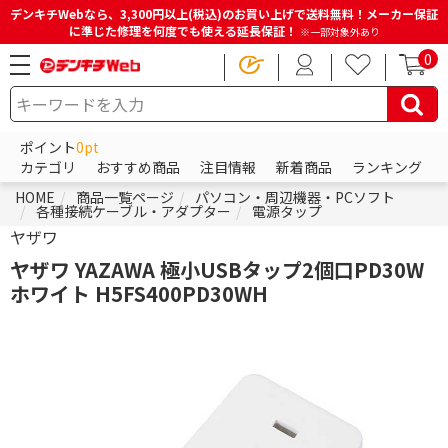
デンキチWebなら、3,300円以上(税込)のお買い上げで送料無料！メーカー保証
に準じた修理を何度でも使える延長保証！
※一部対象外あり
0
ポイント
0pt
カテゴリ
おすすめ商品
注目情報
新着商品
ランキング
HOME
商品一覧ページ
パソコン・周辺機器・PCソフト
各種接続ケーブル・アダプター
電源タップ
ヤザワ
ヤザワ YAZAWA 極小USBタップ2個口PD30W
ホワイト H5FS400PD30WH