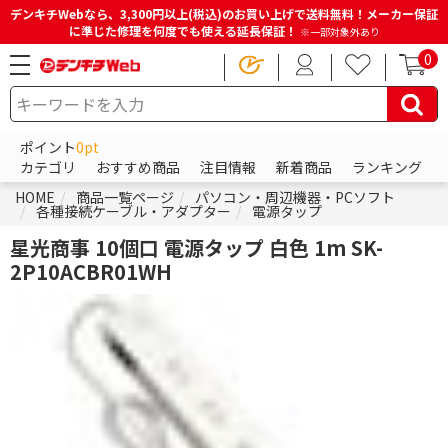
デンキチWebなら、3,300円以上(税込)のお買い上げで送料無料！メーカー保証
に準じた修理を何度でも使える延長保証！
※一部対象外あり
0
ポイント
0pt
カテゴリ
おすすめ商品
注目情報
新着商品
ランキング
HOME
商品一覧ページ
パソコン・周辺機器・PCソフト
各種接続ケーブル・アダプター
電源タップ
星光商事 10個口 電源タップ 白色 1m SK-
2P10ACBR01WH