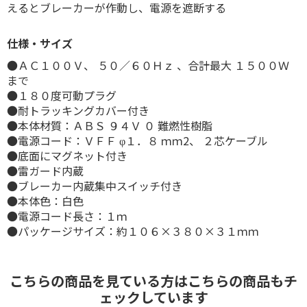
えるとブレーカーが作動し、電源を遮断する
仕様・サイズ
●ＡＣ１００Ｖ、 ５０／６０Ｈｚ 、合計最大 １５００Ｗ
まで
●１８０度可動プラグ
●耐トラッキングカバー付き
●本体材質：ＡＢＳ ９４Ｖ ０ 難燃性樹脂
●電源コード：ＶＦＦ φ１．８ ｍｍ2、 ２芯ケーブル
●底面にマグネット付き
●雷ガード内蔵
●ブレーカー内蔵集中スイッチ付き
●本体色：白色
●電源コード長さ：１ｍ
●パッケージサイズ：約１０６×３８０×３１ｍｍ
こちらの商品を見ている方はこちらの商品もチ
ェックしています