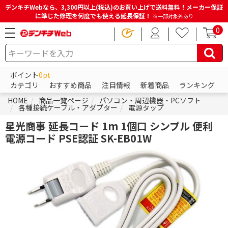
デンキチWebなら、3,300円以上(税込)のお買い上げで送料無料！メーカー保証
に準じた修理を何度でも使える延長保証！
※一部対象外あり
0
ポイント
0pt
カテゴリ
おすすめ商品
注目情報
新着商品
ランキング
HOME
商品一覧ページ
パソコン・周辺機器・PCソフト
各種接続ケーブル・アダプター
電源タップ
星光商事 延長コード 1m 1個口 シンプル 便利
電源コード PSE認証 SK-EB01W