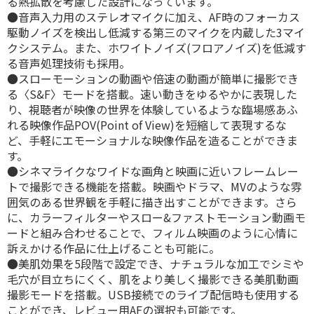
る熱拡散を考慮した設計になっています。
●音声入力用のステレオマイクに加え、AF時のフォーカス
駆動ノイズを検出し低減する第三のマイクを内蔵した3マイ
クシステム。また、ホワイトノイズ(フロアノイズ)を低減す
る音声処理技術も採用。
●スローモーションの動画や倍速の動画が簡単に撮影でき
る〈S&F〉モードを搭載。速い動きをゆるやかに表現した
り、視聴者が映像の世界を体験しているような臨場感あふ
れる映像作品POV(Point of View)を短縮して表現するな
ど、手軽にエモーショナルな映像作品を造ることができま
す。
●シネマライクなワイドな画角と映画に近いフレームレー
トで撮影できる機能を搭載。映画やドラマ、MVのような雰
囲気のある世界観を手軽に描き出すことができます。さら
に、カラーフィルターやスロー&ファストモーション動画モ
ードと組み合わせることで、フィルム映画のように心情に
訴えかける作品に仕上げることも可能に。
●美肌効果を5段階で設定でき、ナチュラルな加工でシミや
毛穴が目立ちにくく、肌をより美しく撮影できる美肌動画
撮影モードを搭載。USB接続でのライブ配信時も使用する
ことができ、レビュー用AFの選択も可能です。