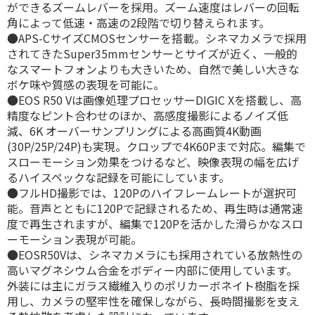
ができるズームレバーを採用。ズーム速度はレバーの回転
角によって低速・高速の2段階で切り替えられます。
●APS-CサイズCMOSセンサーを搭載。シネマカメラで採用
されてきたSuper35mmセンサーとサイズが近く、一般的
なスマートフォンよりも大きいため、自然で美しい大きな
ボケ味や質感の表現を可能に。
●EOS R50 Vは画像処理プロセッサーDIGIC Xを搭載し、高
精度なピント合わせのほか、高感度撮影によるノイズ低
減、6K オーバーサンプリングによる高画質4K動画
(30P/25P/24P)も実現。クロップで4K60Pまで対応。編集で
スローモーション効果をつけるなど、映像表現の幅を広げ
るハイスペックな記録を可能にしています。
●フルHD撮影では、120Pのハイフレームレートが選択可
能。音声とともに120Pで記録されるため、再生時は通常速
度で再生されますが、編集で120Pを活かした滑らかなスロ
ーモーション表現が可能。
●EOSR50Vは、シネマカメラにも採用されている放熱性の
高いマグネシウム合金をボディー内部に使用しています。
外装には主にガラス繊維入りのポリカーボネイト樹脂を採
用し、カメラの堅牢性を確保しながら、長時間撮影を支え