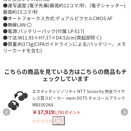
●連写速度:(電子先幕)最高約12コマ/秒、(電子シャッター)
最高約15コマ/秒
●オートフォーカス方式:デュアルピクセルCMOS AF
●無線LAN:〇
●電源:バッテリーパック(付属 LP-E17)
●寸法:W11.93×H7.37×D4.52cm(突起部除く)
●質量:約373g(CIPAガイドラインによる/バッテリー、メモ
リーカードを含む)
こちらの商品を見ている方はこちらの商品もチ
ェックしています
イ
エヌティティソノリティ NTT Sonority 完全ワイヤ
レス耳スピーカー nwm DOTS チャコールブラック
MBE002KA
￥17,919
1,791ポイント
☆☆☆☆☆