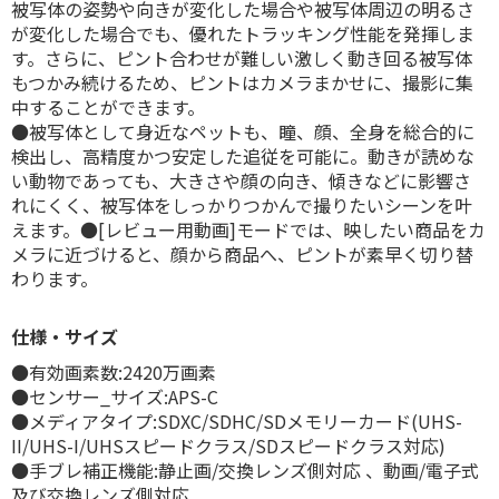
被写体の姿勢や向きが変化した場合や被写体周辺の明るさ
が変化した場合でも、優れたトラッキング性能を発揮しま
す。さらに、ピント合わせが難しい激しく動き回る被写体
もつかみ続けるため、ピントはカメラまかせに、撮影に集
中することができます。
●被写体として身近なペットも、瞳、顔、全身を総合的に
検出し、高精度かつ安定した追従を可能に。動きが読めな
い動物であっても、大きさや顔の向き、傾きなどに影響さ
れにくく、被写体をしっかりつかんで撮りたいシーンを叶
えます。●[レビュー用動画]モードでは、映したい商品をカ
メラに近づけると、顔から商品へ、ピントが素早く切り替
わります。
仕様・サイズ
●有効画素数:2420万画素
●センサー_サイズ:APS-C
●メディアタイプ:SDXC/SDHC/SDメモリーカード(UHS-
II/UHS-I/UHSスピードクラス/SDスピードクラス対応)
●手ブレ補正機能:静止画/交換レンズ側対応 、動画/電子式
及び交換レンズ側対応