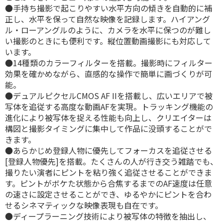
●手持ち撮影で起こりやすい水平方向の傾きを自動的に補
正し、水平を保って自然な映像を記録します。ハイアング
ル・ローアングルのように、カメラを水平に保つのが難し
い撮影のときにも便利です。縦位置動画撮影にも対応して
います。
●14種類のカラーフィルターを搭載。撮影時にフィルター
効果を確かめながら、直感的な操作で簡単に画づくりが可
能。
●デュアルピクセルCMOS AF IIを搭載し、広いエリアで被
写体を追従する高度な動画AFを実現。トラッキング機能の
進化により被写体を捉える性能も向上し、クリエイターは
構図と撮影タイミングに集中して作品に没頭することがで
きます。
●あらかじめ登録人物に優先してフォーカスを追従させる
[登録人物優先]を搭載。たくさんの人が行き交う雑踏でも、
撮りたい演者にピントを粘り強く追従させることができま
す。ピントがボケた状態から合焦するまでのAF速度は任意
の速さに設定させることができ、ゆるやかにピントを合わ
せるシネマティックな映像表現も自在です。
●ディープラーニング技術により被写体の特徴を抽出し、