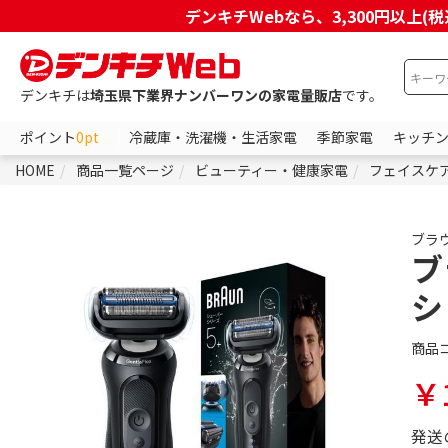
デンキチWebなら、3,300円以
デンキチは
埼玉県下業界ナンバーワンの家電量販店
です。
ポイント
0pt
冷蔵庫・洗濯機・生活家電
季節家電
キッチ
HOME
商品一覧ページ
ビューティー・健康家電
フェイスケ
ブラ
ブ
シ
商品
￥1
発送