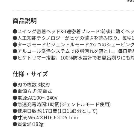
商品説明
●スイング密着ヘッド&3連密着ブレード:前後に動くヘ
●人工知能テクノロジーがヒゲの濃さを読み取り、毎秒
●ターボモードとジェントルモードの2つのシェービン
●アルコール洗浄システムで皮脂汚れを落とし、毎日新
●ヒゲトリマー搭載、100%防水設計でお風呂剃りにも
仕様・サイズ
●刃の枚数:3枚刃
●電源方式:充電式
●電源:AC100～240V
●急速充電時間:1時間(ジェントルモード使用)
●使用日数:約17日間(1日1回3分として)
●寸法:W6.4×H16.6×D5.1cm
●質量:約182g