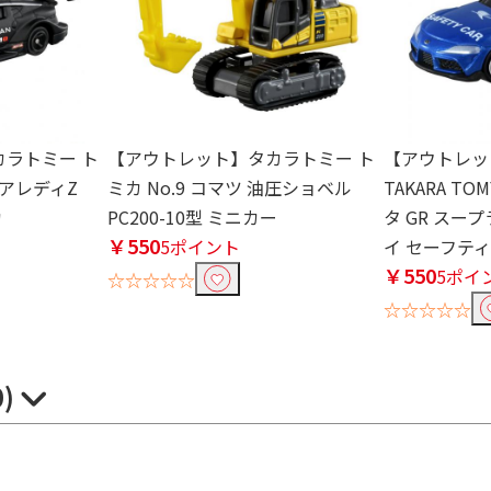
ラトミー ト
【アウトレット】タカラトミー ト
【アウトレッ
ェアレディZ
ミカ No.9 コマツ 油圧ショベル
TAKARA TO
カ
PC200-10型 ミニカー
タ GR スー
￥550
5ポイント
イ セーフテ
￥550
5ポイ
☆☆☆☆☆
☆☆☆☆☆
0)