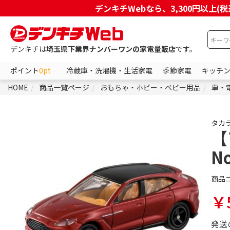
デンキチWebなら、3,300円以
デンキチは
埼玉県下業界ナンバーワンの家電量販店
です。
ポイント
0pt
冷蔵庫・洗濯機・生活家電
季節家電
キッチ
HOME
商品一覧ページ
おもちゃ・ホビー・ベビー用品
車・
タカ
【
N
商品
￥
発送