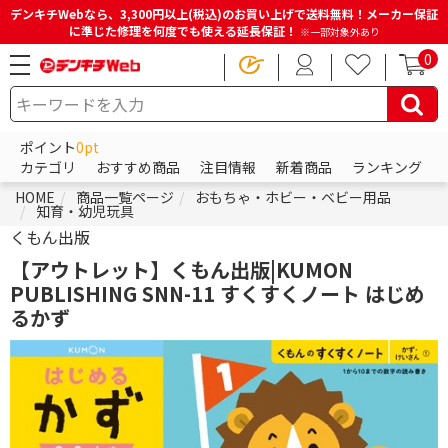
デンキチWebなら、3,300円以上(税込)のお買い上げで送料無料！メーカー保証
に準じた修理を何度でも使える延長保証！
※一部対象外あり
0
ポイント
0pt
カテゴリ
おすすめ商品
注目情報
新着商品
ランキング
HOME
商品一覧ページ
おもちゃ・ホビー・ベビー用品
知育・幼児玩具
くもん出版
【アウトレット】くもん出版|KUMON
PUBLISHING SNN-11 すくすくノート はじめ
るかず