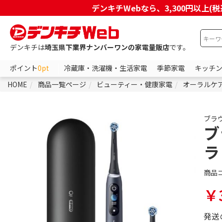
デンキチWebなら、3,300円以
デンキチは
埼玉県下業界ナンバーワンの家電量販店
です。
ポイント
0pt
冷蔵庫・洗濯機・生活家電
季節家電
キッチ
HOME
商品一覧ページ
ビューティー・健康家電
オーラルケ
ブラ
ブ
ラ
商品
￥3
発送