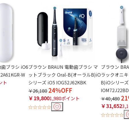
動歯ブラシ iO6
ブラウン BRAUN 電動歯ブラシ マ
ブラウン BR
A61KGR-W
ットブラック Oral-B(オーラルB)iO
ラックオニキス
イント
シリーズ iO5 IOG52J62KBK
B)iOシリーズ 
24%OFF
IOM72J22BD
￥26,180
21
￥19,800
1,980ポイント
￥40,480
￥31,652
3,
☆☆☆☆☆
☆☆☆☆☆