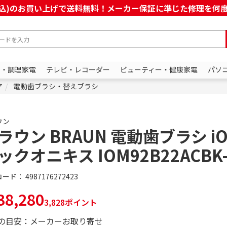
上(税込)のお買い上げで送料無料！メーカー保証に準じた修理を
ン・調理家電
テレビ・レコーダー
ビューティー・健康家電
パソ
ア
電動歯ブラシ・替えブラシ
ウン
ラウン BRAUN 電動歯ブラシ iO
ックオニキス IOM92B22ACBK
コード：
4987176272423
8,280
3,828ポイント
の目安：メーカーお取り寄せ