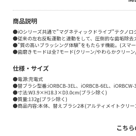
商品説明
●iOシリーズ共通で"マグネティックドライブ"テクノロ
●従来の左右反転運動と連動をして、圧倒的な歯垢除去
●"質の高いブラッシング体験"をもたらす機能。(スマ
●歯磨きモードは全7モード(クリーン/やわらかクリーン
仕様・サイズ
●電源:充電式
●替ブラシ型番:iORBCB-3EL、iORBCB-6EL、iORBCW-3E
●寸法:W3.9×H18.3×D3.0cm(ブラシ除く)
●質量:132g(ブラシ除く)
●商品内容:本体、替えブラシ2本(アルティメイトクリ
こちら