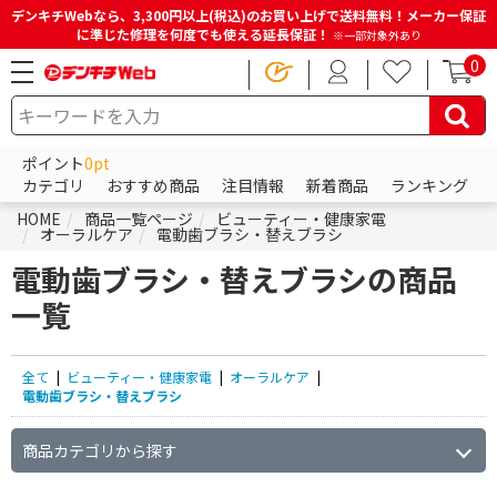
デンキチWebなら、3,300円以上(税込)のお買い上げで送料無料！メーカー保証
に準じた修理を何度でも使える延長保証！
※一部対象外あり
0
ポイント
0pt
カテゴリ
おすすめ商品
注目情報
新着商品
ランキング
HOME
商品一覧ページ
ビューティー・健康家電
オーラルケア
電動歯ブラシ・替えブラシ
電動歯ブラシ・替えブラシの商品
一覧
全て
|
ビューティー・健康家電
|
オーラルケア
|
電動歯ブラシ・替えブラシ
商品カテゴリから探す