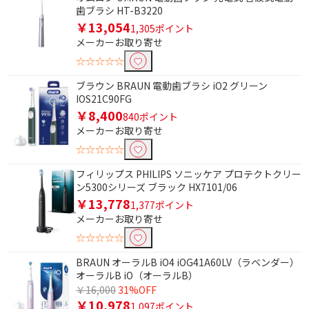
歯ブラシ HT-B3220
種類で絞り込む
￥13,054
1,305ポイント
その他
替えブラシ
メーカーお取り寄せ
☆☆☆☆☆
磨き方式で絞り込む
ブラウン BRAUN 電動歯ブラシ iO2 グリーン
振動式
音波・超音波式
IOS21C90FG
￥8,400
840ポイント
音波振動式
音波水流式
メーカーお取り寄せ
回転式
☆☆☆☆☆
フィリップス PHILIPS ソニッケア プロテクトクリー
スマホアプリ対応で絞り込む
ン5300シリーズ ブラック HX7101/06
￥13,778
1,377ポイント
対応
非対応
メーカーお取り寄せ
☆☆☆☆☆
本体丸洗いで絞り込む
BRAUN オーラルB iO4 iOG41A60LV（ラベンダー）
丸洗い可能
丸洗い不可
オーラルB iO（オーラルB）
￥16,000
31%OFF
対応電圧で絞り込む
￥10,978
1,097ポイント