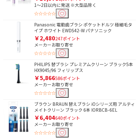
1～2日以内に発送 ※大型品除く
AC100V-110V
AC100V-240V
☆☆☆☆☆
こども用で絞り込む
Panasonic 電動歯ブラシ ポケットドルツ 極細毛タ
イプ ホワイト EWDS42-W パナソニック
こども用
￥2,480
247ポイント
メーカーお取り寄せ
本体タイプで絞り込む
☆☆☆☆☆
ハンディタイプ
据置タイプ
PHILIPS 替ブラシ プレミアムクリーン ブラック5本
HX9045/96 フィリップス
水圧レベル・段階で絞り込む
￥5,866
586ポイント
メーカーお取り寄せ
3段階
10段階
☆☆☆☆☆
国内･海外対応で絞り込む
ブラウン BRAUN 替えブラシ iOシリーズ用 アルティ
メイトクリーン ブラック 6本 IORBCB-6EL
国内･海外兼用
￥6,404
640ポイント
メーカーお取り寄せ
☆☆☆☆☆