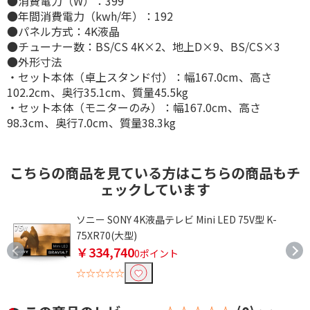
●消費電力（W）：399
●年間消費電力（kwh/年）：192
●パネル方式：4K液晶
●チューナー数：BS/CS 4K×2、地上D×9、BS/CS×3
●外形寸法
・セット本体（卓上スタンド付）：幅167.0cm、高さ
102.2cm、奥行35.1cm、質量45.5kg
・セット本体（モニターのみ）：幅167.0cm、高さ
98.3cm、奥行7.0cm、質量38.3kg
こちらの商品を見ている方はこちらの商品もチ
ェックしています
ドッ
ソニー SONY 4K液晶テレビ Mini LED 75V型 K-
75XR70(大型)
￥334,740
0ポイント
☆☆☆☆☆