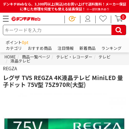
デンキチWebなら、3,300円以上(税込)のお買い上げで送料無料！メーカー保証
に準じた修理を何度でも使える延長保証！
※一部対象外あり
0
ポイント
0pt
カテゴリ
おすすめ商品
注目情報
新着商品
ランキング
HOME
商品一覧ページ
テレビ・レコーダー
テレビ
液晶テレビ
REGZA
レグザ TVS REGZA 4K液晶テレビ MiniLED 量
子ドット 75V型 75Z970R(大型)