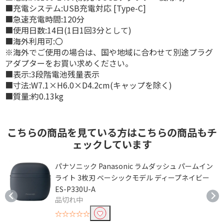
■充電システム:USB充電対応 [Type-C]
■急速充電時間:120分
■使用日数:14日(1日1回3分として)
■海外利用可:〇
※海外でご使用の場合は、国や地域に合わせて別途プラグ
アダプターをお買い求めください。
■表示:3段階電池残量表示
■寸法:W7.1×H6.0×D4.2cm(キャップを除く)
■質量:約0.13kg
こちらの商品を見ている方はこちらの商品もチ
ェックしています
パナソニック Panasonic ラムダッシュ パームイン
ライト 3枚刃 ベーシックモデル ディープネイビー
ES-P330U-A
品切れ中
☆☆☆☆☆