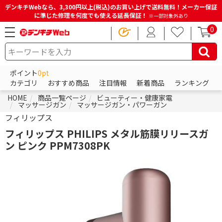
デンキチWebなら、3,300円以上(税込)のお買い上げで送料無料！メーカー保証
に準じた修理を何度でも使える延長保証！
※一部対象外あり
0
ポイント
0pt
カテゴリ
おすすめ商品
注目情報
新着商品
ランキング
HOME
商品一覧ページ
ビューティー・健康家電
マッサージガン
マッサージガン・パワーガン
フィリップス
フィリップス PHILIPS メタル筋膜リリースガ
ン ピンク PPM7308PK