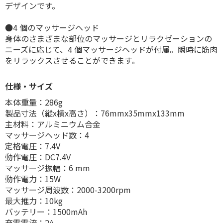
デザインです。
●4 個のマッサージヘッド
身体のさまざまな部位のマッサージとリラクゼーションの
ニーズに応じて、4 個マッサージヘッドが付属。瞬時に筋肉
をリラックスさせることができます。
仕様・サイズ
本体重量：286g
製品寸法（縦x横x高さ）：76mmx35mmx133mm
主材料：アルミニウム合金
マッサージヘッド数：4
定格電圧：7.4V
動作電圧：DC7.4V
マッサージ振幅：6 mm
動作電力：15W
マッサージ周波数：2000-3200rpm
最大推力：10kg
バッテリー：1500mAh
充電電流：2A