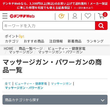
デンキチWebなら、3,300円以上(税込)のお買い上げで送料無料！メーカー保証
に準じた修理を何度でも使える延長保証！
※一部対象外あり
0
ポイント
0pt
カテゴリ
おすすめ商品
注目情報
新着商品
ランキング
HOME
商品一覧ページ
ビューティー・健康家電
マッサージガン
マッサージガン・パワーガン
マッサージガン・パワーガンの商
品一覧
全て
|
ビューティー・健康家電
|
マッサージガン
|
マッサージガン・パワーガン
商品カテゴリから探す