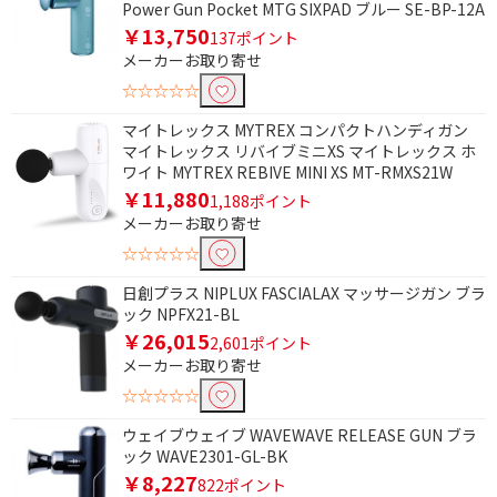
Power Gun Pocket MTG SIXPAD ブルー SE-BP-12A
フリーワードで絞り込む
￥13,750
137ポイント
メーカーお取り寄せ
☆☆☆☆☆
除外する
除外する にチェックを入れると、指定したワード
マイトレックス MYTREX コンパクトハンディガン
を除外して検索します。
マイトレックス リバイブミニXS マイトレックス ホ
ワイト MYTREX REBIVE MINI XS MT-RMXS21W
価格で絞り込む
￥11,880
1,188ポイント
メーカーお取り寄せ
円
~
☆☆☆☆☆
円
日創プラス NIPLUX FASCIALAX マッサージガン ブラ
ック NPFX21-BL
電源で絞り込む
￥26,015
2,601ポイント
メーカーお取り寄せ
充電式
☆☆☆☆☆
タイプで絞り込む
ウェイブウェイブ WAVEWAVE RELEASE GUN ブラ
ック WAVE2301-GL-BK
振動型
￥8,227
822ポイント