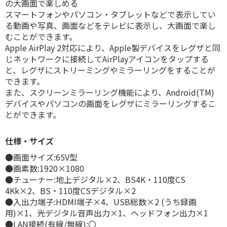
の大画面で楽しめる
スマートフォンやパソコン・タブレットなどで表示してい
る動画や写真、画面などをテレビに表示し、大画面で楽し
むことができます。
Apple AirPlay 2対応により、Apple製デバイスをレグザと同
じネットワークに接続してAirPlayアイコンをタップする
と、レグザにストリーミングやミラーリングをすることが
できます。
また、スクリーンミラーリング機能により、Android(TM)
デバイスやパソコンの画面をレグザにミラーリングするこ
とができます。
仕様・サイズ
●画面サイズ:65V型
●画素数:1920×1080
●チューナー:地上デジタル×2、BS4K・110度CS
4Kk×2、BS・110度CSデジタル×2
●入出力端子:HDMI端子×4、USB総数×2 (うち録画
用)×1、光デジタル音声出力×1、ヘッドフォン出力×1
●LAN接続(有線/無線):〇