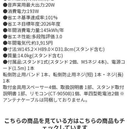
●音声実用最大出力:20W
●消費電力:193W
●省エネ基準達成率:101%
●省エネ目標年度:2026年度
●年間消費電力量:145kWh/年
●省エネ性能:多段階評価 3.0
●年間電気代:約3,915円
●寸法:W145.2×H89.0×D31.8cm(スタンド含む)
●質量:14.0kg(スタンド含む)
●付属品:スタンド1式(スタンド 2個、M5ネジ 4本)、電源コ
ード(1.5m) 1本
転倒防止用バンド 1本、転倒防止用ネジ(短) 1本・ネジ(長)
1本
取付金具用スペーサー4個、取扱説明書 1部、スタンド取付
説明書 1部、リモコン(CT-90508)1個、単四型乾電池2個 ※
アンテナケーブルは同梱しておりません。
こちらの商品を見ている方はこちらの商品もチ
ェックしています