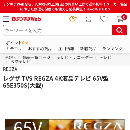
デンキチWebなら、3,300円以上(税込)のお買い上げで送料無料！メーカー保証
に準じた修理を何度でも使える延長保証！
※一部対象外あり
0
ポイント
0pt
カテゴリ
おすすめ商品
注目情報
新着商品
ランキング
HOME
商品一覧ページ
テレビ・レコーダー
テレビ
液晶テレビ
REGZA
レグザ TVS REGZA 4K液晶テレビ 65V型
65E350S(大型)