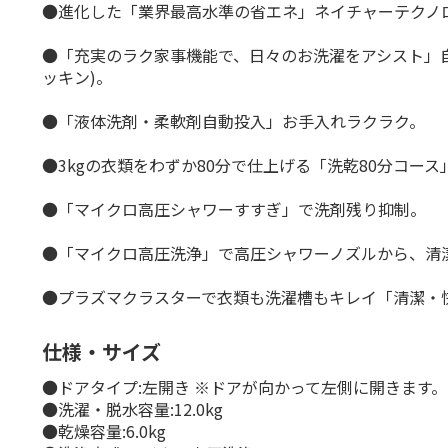
●進化した「業界最高水準の省エネ」ネイチャーテクノ
●「充実のラク家事機能で、日々のお洗濯をアシスト」自
ッキン)。
●「液体洗剤・柔軟剤自動投入」お手入れラクラク。
●3kgの衣類をわずか80分で仕上げる「洗乾80分コース
●「マイクロ高圧シャワーすすぎ」で洗剤残り抑制。
●「マイクロ高圧洗浄」で高圧シャワーノズルから、清潔
●プラズマクラスターで衣類も洗濯槽もキレイ「清潔・
仕様・サイズ
●ドアタイプ:左開き ※ドアが向かって左側に開きます。
●洗濯・脱水容量:12.0kg
●乾燥容量:6.0kg