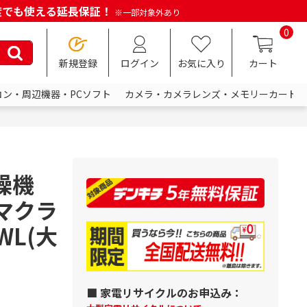
何度でも使える延長保証！
※一部対象外あり
0
新規登録
ログイン
お気に入り
カート
コン・周辺機器・PCソフト
カメラ・カメラレンズ・メモリーカード
燥機
ズマクラ
WL(大
■ 家電リサイクルのお申込み：