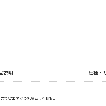
品説明
仕様・
燥力で省エネかつ乾燥ムラを抑制。