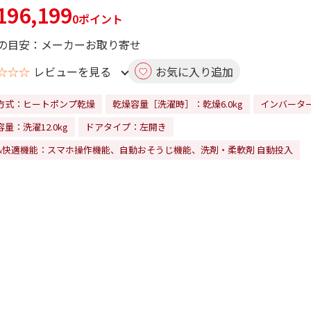
96,199
0ポイント
の目安：メーカーお取り寄せ
☆☆☆
レビューを見る
お気に入り追加
方式：ヒートポンプ乾燥
乾燥容量［洗濯時］：乾燥6.0kg
インバータ
量：洗濯12.0kg
ドアタイプ：左開き
&快適機能：スマホ操作機能、自動おそうじ機能、洗剤・柔軟剤 自動投入