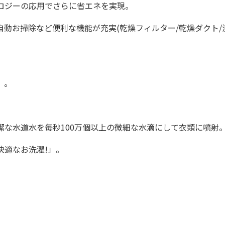
ロジーの応用でさらに省エネを実現。
動お掃除など便利な機能が充実(乾燥フィルター/乾燥ダクト/
」。
な水道水を毎秒100万個以上の微細な水滴にして衣類に噴射
快適なお洗濯!」。