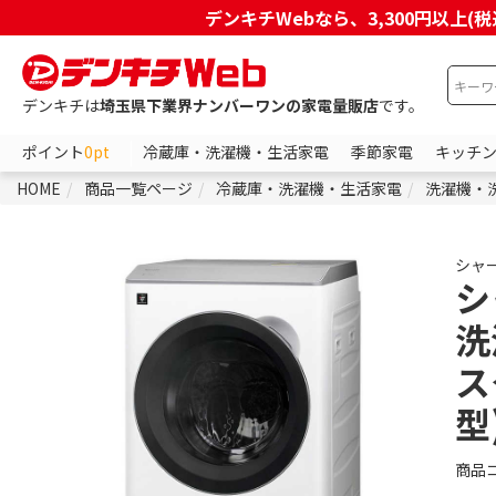
デンキチWebなら、3,300円以
デンキチは
埼玉県下業界ナンバーワンの家電量販店
です。
ポイント
0pt
冷蔵庫・洗濯機・生活家電
季節家電
キッチ
HOME
商品一覧ページ
冷蔵庫・洗濯機・生活家電
洗濯機・
シャ
シ
洗
ス
型
商品