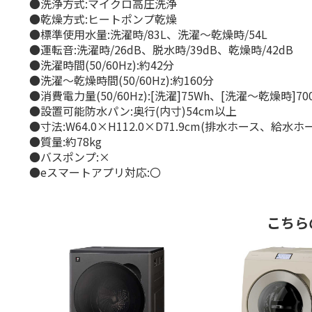
●洗浄方式:マイクロ高圧洗浄
●乾燥方式:ヒートポンプ乾燥
●標準使用水量:洗濯時/83L、洗濯～乾燥時/54L
●運転音:洗濯時/26dB、脱水時/39dB、乾燥時/42dB
●洗濯時間(50/60Hz):約42分
●洗濯～乾燥時間(50/60Hz):約160分
●消費電力量(50/60Hz):[洗濯]75Wh、[洗濯～乾燥時]70
●設置可能防水パン:奥行(内寸)54cm以上
●寸法:W64.0×H112.0×D71.9cm(排水ホース、給水
●質量:約78kg
●バスポンプ:×
●eスマートアプリ対応:〇
こちら