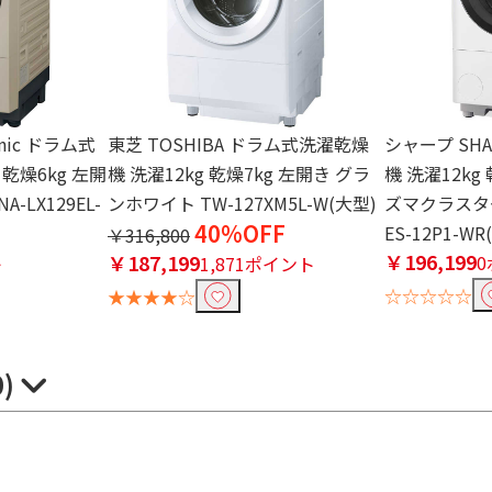
nic ドラム式
東芝 TOSHIBA ドラム式洗濯乾燥
シャープ SH
 乾燥6kg 左開
機 洗濯12kg 乾燥7kg 左開き グラ
機 洗濯12kg
-LX129EL-
ンホワイト TW-127XM5L-W(大型)
ズマクラスタ
40%OFF
ES-12P1-WR
￥316,800
￥196,199
￥187,199
ト
1,871ポイント
☆☆☆☆☆
★★★★☆
0)