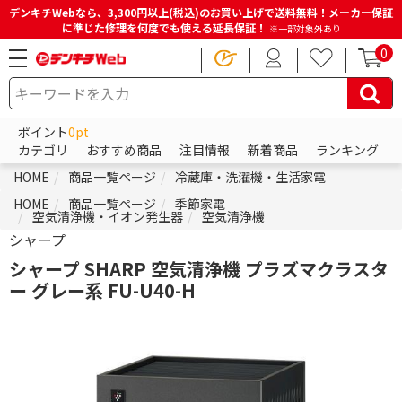
デンキチWebなら、3,300円以上(税込)のお買い上げで送料無料！メーカー保証
に準じた修理を何度でも使える延長保証！
※一部対象外あり
0
ポイント
0pt
カテゴリ
おすすめ商品
注目情報
新着商品
ランキング
HOME
商品一覧ページ
冷蔵庫・洗濯機・生活家電
HOME
商品一覧ページ
季節家電
空気清浄機・イオン発生器
空気清浄機
シャープ
シャープ SHARP 空気清浄機 プラズマクラスタ
ー グレー系 FU-U40-H