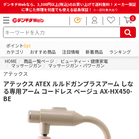
デンキチWebなら、3,300円以上(税込)のお買い上げで送料無料！メーカー保証
に準じた修理を何度でも使える延長保証！
※一部対象外あり
0
ポイント
0pt
カテゴリ
おすすめ商品
注目情報
新着商品
ランキング
HOME
商品一覧ページ
ビューティー・健康家電
マッサージガン
マッサージガン・パワーガン
アテックス
アテックス ATEX ルルドガンプラスアーム しな
る専用アーム コードレス ベージュ AX-HX450-
BE