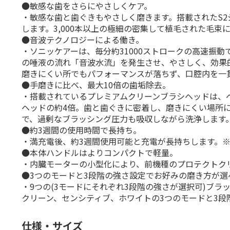
●敏感な歯をさらにやさしくケア。
・敏感な歯と歯ぐきもやさしく磨きます。搭載されたS
します。3,000本以上の極細の密集して植毛された毛
●音波テクノロジーによる働き。
・ソニッケアーは、毎分約31000ストロークの高速振
の唾液の流れ「音波水流」を発生させ、やさしく、効果
磨きにくい所でもパフォーマンスが落ちず、口腔内を一
●手磨きに比べ、最大10倍の歯垢除去。
・搭載されているプレミアムクリーンブラシヘッドは、
ヘッドの約4倍。歯と歯ぐきに密着し、磨きにくい場所
で、過剰なブラッシング圧力も吸収しながら洗浄します
●約3週間の使用時間で長持ち。
・満充電後、約3週間使用可能と充電が長持ちします。※
●本体ハンドルはよりコンパクトで軽量。
・内臓モーターの小型化により、前機種のプロテクトク
●3つのモードと3段階の強さ設定でお好みの磨き方が選
・9つの(3モードにそれぞれ3段階の強さが選択可)ブ
クリーン、センシティブ、ホワイトの3つのモードと3段
仕様・サイズ