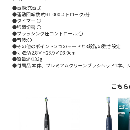
●電源:充電式
●運動回転数:約31,000ストローク/分
●タイマー:〇
●強弱切替:〇
●ブラッシング圧コントロール:〇
●音波:〇
●その他のポイント:3つのモードと3段階の強さ設定
●寸法:W2.8×H23.9×D3.0cm
●質量:約133g
●付属品:本体、プレミアムクリーンブラシヘッド1本、
こちら