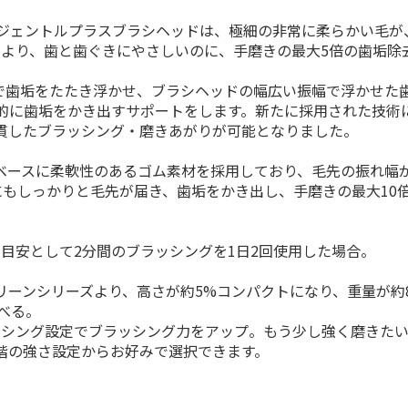
2ジェントルプラスブラシヘッドは、極細の非常に柔らかい毛が
束により、歯と歯ぐきにやさしいのに、手磨きの最大5倍の歯垢除
動で歯垢をたたき浮かせ、ブラシヘッドの幅広い振幅で浮かせ
的に歯垢をかき出すサポートをします。新たに採用された技術
貫したブラッシング・磨きあがりが可能となりました。
ベースに柔軟性のあるゴム素材を採用しており、毛先の振れ幅
にもしっかりと毛先が届き、歯垢をかき出し、手磨きの最大10
。
目安として2分間のブラッシングを1日2回使用した場合。
リーンシリーズより、高さが約5%コンパクトになり、重量が約
べる。
ラッシング設定でブラッシング力をアップ。もう少し強く磨きた
階の強さ設定からお好みで選択できます。