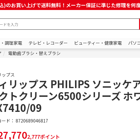
上(税込)のお買い上げで送料無料！メーカー保証に準じた修理を
ン・調理家電
テレビ・レコーダー
ビューティー・健康家電
パソ
ア
電動歯ブラシ・替えブラシ
リップス
ィリップス PHILIPS ソニッケ
クトクリーン6500シリーズ ホ
X7410/09
コード：
8720689046817
7,770
2,777ポイント