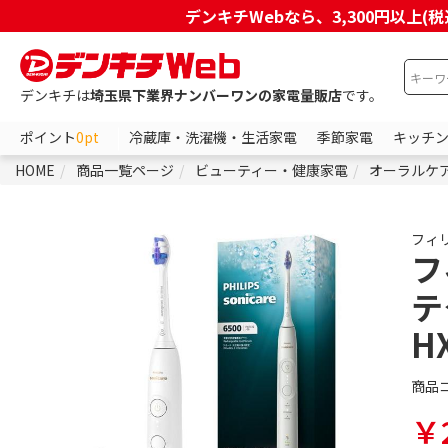
デンキチWebなら、3,300円以
デンキチは
埼玉県下業界ナンバーワンの家電量販店
です。
ポイント
0pt
冷蔵庫・洗濯機・生活家電
季節家電
キッチ
HOME
商品一覧ページ
ビューティー・健康家電
オーラルケ
フィ
フ
テ
H
商品
￥2