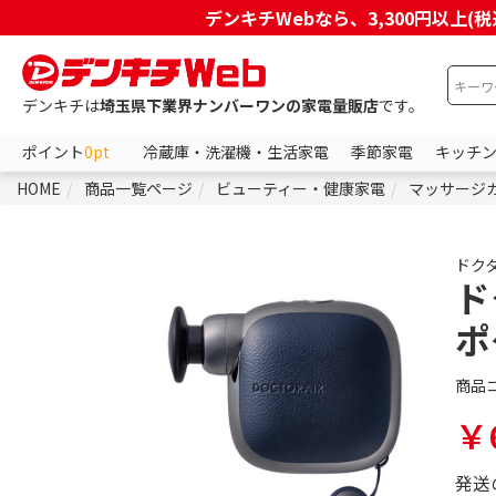
デンキチWebなら、3,300円以
デンキチは
埼玉県下業界ナンバーワンの家電量販店
です。
ポイント
0pt
冷蔵庫・洗濯機・生活家電
季節家電
キッチ
HOME
商品一覧ページ
ビューティー・健康家電
マッサージ
ドク
ド
ポ
商品
￥6
発送