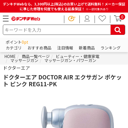
デンキチWebなら、3,300円以上(税込)のお買い上げで送料無料！メーカー保証
に準じた修理を何度でも使える延長保証！
※一部対象外あり
0
ポイント
0pt
カテゴリ
おすすめ商品
注目情報
新着商品
ランキング
HOME
商品一覧ページ
ビューティー・健康家電
マッサージガン
マッサージガン・パワーガン
ドクターエア
ドクターエア DOCTOR AIR エクサガン ポケッ
ト ピンク REG11-PK