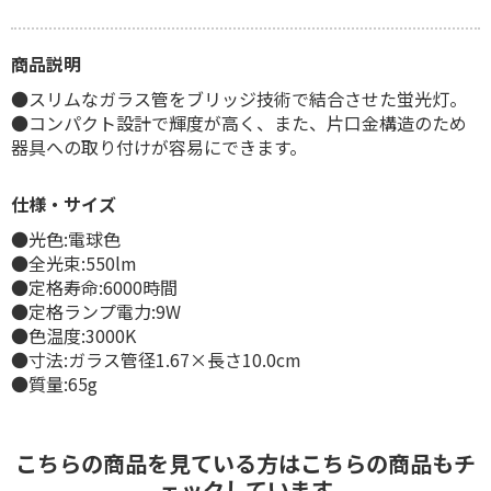
商品説明
●スリムなガラス管をブリッジ技術で結合させた蛍光灯。
●コンパクト設計で輝度が高く、また、片口金構造のため
器具への取り付けが容易にできます。
仕様・サイズ
●光色:電球色
●全光束:550lm
●定格寿命:6000時間
●定格ランプ電力:9W
●色温度:3000K
●寸法:ガラス管径1.67×長さ10.0cm
●質量:65g
こちらの商品を見ている方はこちらの商品もチ
ェックしています