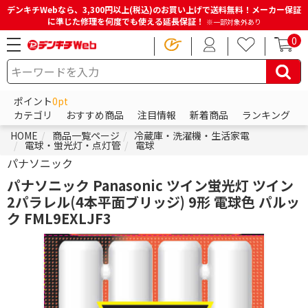
デンキチWebなら、3,300円以上(税込)のお買い上げで送料無料！メーカー保証
に準じた修理を何度でも使える延長保証！
※一部対象外あり
0
ポイント
0pt
カテゴリ
おすすめ商品
注目情報
新着商品
ランキング
HOME
商品一覧ページ
冷蔵庫・洗濯機・生活家電
電球・蛍光灯・点灯管
電球
パナソニック
パナソニック Panasonic ツイン蛍光灯 ツイン
2パラレル(4本平面ブリッジ) 9形 電球色 パルッ
ク FML9EXLJF3