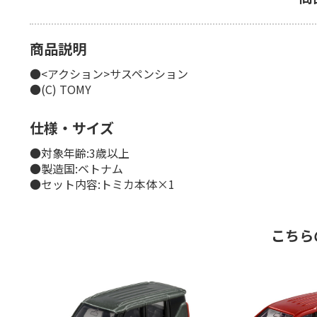
商品説明
●<アクション>サスペンション
●(C) TOMY
仕様・サイズ
●対象年齢:3歳以上
●製造国:ベトナム
●セット内容:トミカ本体×1
こちら