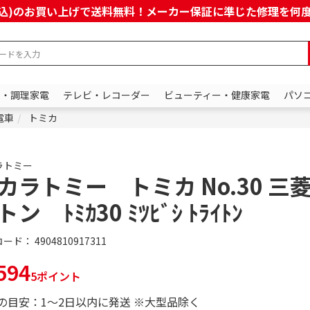
上(税込)のお買い上げで送料無料！メーカー保証に準じた修理を
ン・調理家電
テレビ・レコーダー
ビューティー・健康家電
パソ
電車
トミカ
ラトミー
カラトミー トミカ No.30 三菱
ン ﾄﾐｶ30 ﾐﾂﾋﾞｼ ﾄﾗｲﾄﾝ
コード：
4904810917311
594
5ポイント
の目安：1～2日以内に発送 ※大型品除く