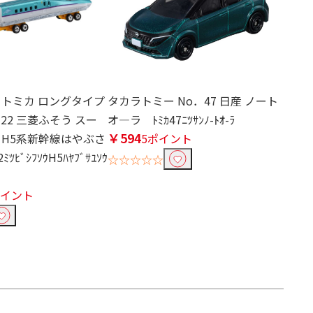
 トミカ ロングタイプ
タカラトミー No．47 日産 ノート
122 三菱ふそう スー
オ―ラ ﾄﾐｶ47ﾆﾂｻﾝﾉ-ﾄｵ-ﾗ
￥594
 H5系新幹線はやぶさ
5ポイント
ﾐﾂﾋﾞｼﾌｿｳH5ﾊﾔﾌﾞｻﾕｿｳ
☆☆☆☆☆
ポイント