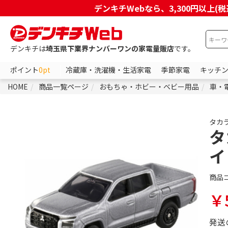
デンキチWebなら、3,300円以
デンキチは
埼玉県下業界ナンバーワンの家電量販店
です。
ポイント
0pt
冷蔵庫・洗濯機・生活家電
季節家電
キッチ
HOME
商品一覧ページ
おもちゃ・ホビー・ベビー用品
車・
タカ
タ
イト
商品
￥
発送