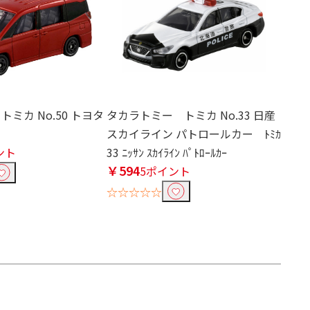
トミカ No.50 トヨタ
タカラトミー トミカ No.33 日産
スカイライン パトロールカー ﾄﾐｶ
ント
33 ﾆｯｻﾝ ｽｶｲﾗｲﾝ ﾊﾟﾄﾛｰﾙｶｰ
￥594
5ポイント
☆☆☆☆☆