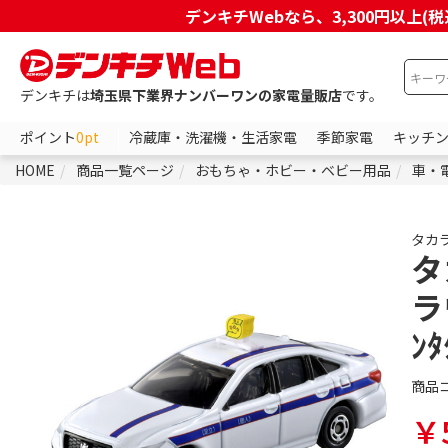
デンキチWebなら、3,300円以
デンキチは
埼玉県下業界ナンバーワンの家電量販店
です。
ポイント
0pt
冷蔵庫・洗濯機・生活家電
季節家電
キッチ
HOME
商品一覧ページ
おもちゃ・ホビー・ベビー用品
車・
タカ
タ
ラ
ﾝﾀ
商品
￥