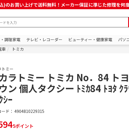
上(税込)のお買い上げで送料無料！メーカー保証に準じた修理を
ン・調理家電
テレビ・レコーダー
ビューティー・健康家電
パソ
電車
トミカ
ラトミー
カラトミー トミカ No．84 トヨ
ウン 個人タクシー ﾄﾐｶ84 ﾄﾖﾀ ｸﾗｳ
ｸｼｰ
コード：
4904810229315
594
5ポイント