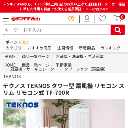
デンキチWebなら、3,300円以上(税込)のお買い上げで送料無料！メーカー保証
に準じた修理を何度でも使える延長保証！
※一部対象外あり
0
ポイント
0pt
カテゴリ
おすすめ商品
注目情報
新着商品
ランキング
HOME
商品一覧ページ
冷蔵庫・洗濯機・生活家電
HOME
商品一覧ページ
季節家電
扇風機・サーキュレーター
タワーファン（扇風機）
TEKNOS
テクノス TEKNOS タワー型 扇風機 リモコン ス
リム リモコン式 TF-700R