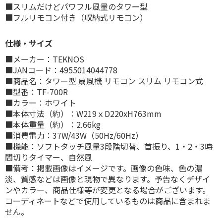
■スリムだけどパワフル風量のタワー型
■フルリモコン付き（収納式リモコン）
仕様・サイズ
■メーカー：TEKNOS
■JANコード：4955014044778
■商品名：タワー型 扇風機 リモコン スリム リモコン式
■型番：TF-700R
■カラー：ホワイト
■本体寸法（約）：W219ｘD220xH763mm
■本体重量（約）：2.66kg
■消費電力：37W/43W（50Hz/60Hz）
■機能：ソフトタッチ風量3段階切替、首振り、1・2・3時
間切りタイマー、自然風
■備考：掲載画像はイメージです。画像の色味、色の濃
淡、質感などは画像と現物で異なります。予告なくデザイ
ンやカラー、商品仕様等が変更となる場合がございます。
コーディネートなどで使用しているものは商品に含まれま
せん。