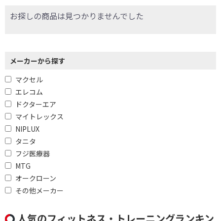
お探しの商品は見つかりませんでした
条件で絞り込む
メーカーから探す
マクセル
フリーワードで絞り込む
エレコム
ドクターエア
マイトレックス
除外する
NIPLUX
除外する にチェックを入れると、指定したワード
タニタ
を除外して検索します。
フジ医療器
価格で絞り込む
MTG
オークローン
円
~
その他メーカー
円
人気のフィットネス・トレーニングランキン