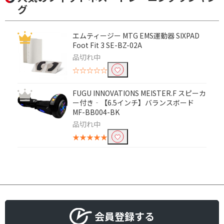
グ
電源で絞り込む
電池式
充電式
エムティージー MTG EMS運動器 SIXPAD
Foot Fit 3 SE-BZ-02A
対象部位で絞り込む
品切れ中
☆☆☆☆☆
腹筋
首、肩
ふくらはぎ
FUGU INNOVATIONS MEISTER.F スピーカ
ー付き‐【6.5インチ】バランスボード
MF-BB004-BK
品切れ中
★★★★★
会員登録する