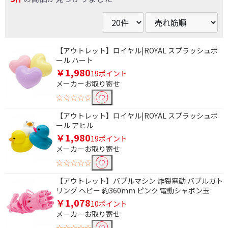
条件で絞り込む
【アウトレット】ロイヤル|ROYAL スプラッシュボ
ール ハート
￥1,980
19ポイント
フリーワードで絞り込む
メーカーお取り寄せ
☆☆☆☆☆
除外する
【アウトレット】ロイヤル|ROYAL スプラッシュボ
ール アヒル
除外する にチェックを入れると、指定したワード
を除外して検索します。
￥1,980
19ポイント
メーカーお取り寄せ
価格で絞り込む
☆☆☆☆☆
円
~
【アウトレット】バブルマシン 炸裂電動 バブルガト
リング ヘビー 約360mm ピンク 電動シャボン玉
￥1,078
円
10ポイント
メーカーお取り寄せ
☆☆☆☆☆