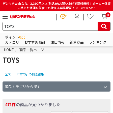
デンキチWebなら、3,300円以上(税込)のお買い上げで送料無料！メーカー保証
に準じた修理を何度でも使える延長保証！
※一部対象外あり
0
ポイント
0pt
カテゴリ
おすすめ商品
注目情報
新着商品
ランキング
HOME
商品一覧ページ
TOYS
全て
|
「TOYS」の検索結果
商品カテゴリから探す
471件
の商品が見つかりました