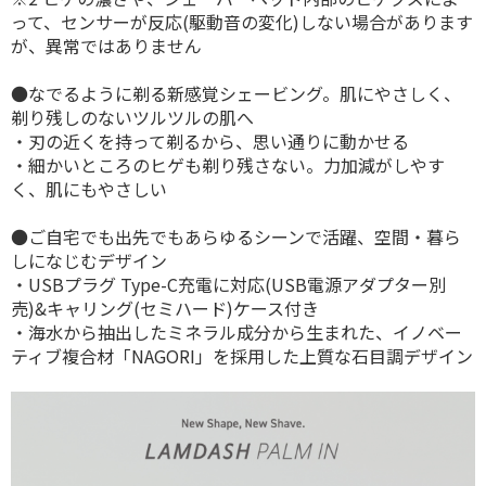
って、センサーが反応(駆動音の変化)しない場合があります
が、異常ではありません
●なでるように剃る新感覚シェービング。肌にやさしく、
剃り残しのないツルツルの肌へ
・刃の近くを持って剃るから、思い通りに動かせる
・細かいところのヒゲも剃り残さない。力加減がしやす
く、肌にもやさしい
●ご自宅でも出先でもあらゆるシーンで活躍、空間・暮ら
しになじむデザイン
・USBプラグ Type-C充電に対応(USB電源アダプター別
売)&キャリング(セミハード)ケース付き
・海水から抽出したミネラル成分から生まれた、イノベー
ティブ複合材「NAGORI」を採用した上質な石目調デザイン