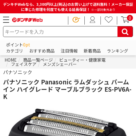
デンキチWebなら、3,300円以上(税込)のお買い上げで送料無料！メーカー保証
に準じた修理を何度でも使える延長保証！
※一部対象外あり
0
ポイント
0pt
カテゴリ
おすすめ商品
注目情報
新着商品
ランキング
HOME
商品一覧ページ
ビューティー・健康家電
フェイスケア
メンズシェーバー
パナソニック
パナソニック Panasonic ラムダッシュ パーム
イン ハイグレード マーブルブラック ES-PV6A-
K