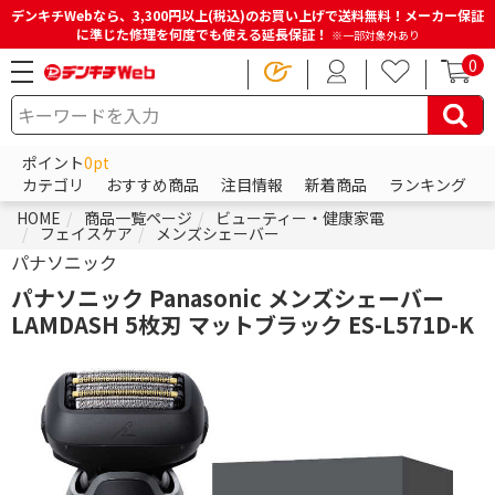
デンキチWebなら、3,300円以上(税込)のお買い上げで送料無料！メーカー保証
に準じた修理を何度でも使える延長保証！
※一部対象外あり
0
ポイント
0pt
カテゴリ
おすすめ商品
注目情報
新着商品
ランキング
HOME
商品一覧ページ
ビューティー・健康家電
フェイスケア
メンズシェーバー
パナソニック
パナソニック Panasonic メンズシェーバー
LAMDASH 5枚刃 マットブラック ES-L571D-K