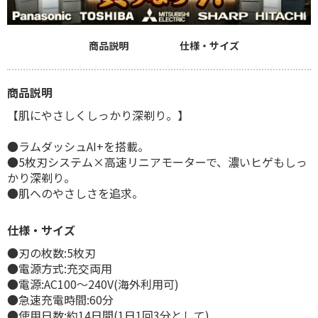
商品説明
仕様・サイズ
商品説明
【肌にやさしくしっかり深剃り。】
●ラムダッシュAI+を搭載。
●5枚刃システム×高速リニアモーターで、濃いヒゲもしっ
かり深剃り。
●肌へのやさしさを追求。
仕様・サイズ
●刃の枚数:5枚刃
●電源方式:充交両用
●電源:AC100～240V(海外利用可)
●急速充電時間:60分
●使用日数:約14日間(1日1回3分として)