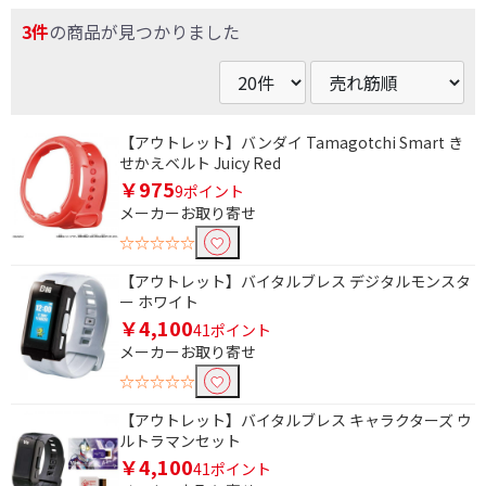
3件
の商品が見つかりました
条件で絞り込む
【アウトレット】バンダイ Tamagotchi Smart き
せかえベルト Juicy Red
フリーワードで絞り込む
￥975
9ポイント
メーカーお取り寄せ
☆☆☆☆☆
除外する
【アウトレット】バイタルブレス デジタルモンスタ
除外する にチェックを入れると、指定したワード
ー ホワイト
を除外して検索します。
￥4,100
41ポイント
メーカーお取り寄せ
価格で絞り込む
☆☆☆☆☆
円
~
【アウトレット】バイタルブレス キャラクターズ ウ
ルトラマンセット
円
￥4,100
41ポイント