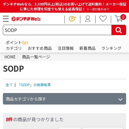
デンキチWebなら、3,300円以上(税込)のお買い上げで送料無料！メーカー保証
に準じた修理を何度でも使える延長保証！
※一部対象外あり
0
ポイント
0pt
カテゴリ
おすすめ商品
注目情報
新着商品
ランキング
HOME
商品一覧ページ
SODP
全て
|
「SODP」の検索結果
商品カテゴリから探す
8件
の商品が見つかりました