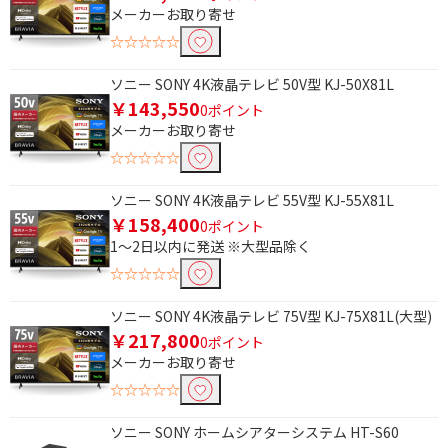
除外する
メーカーお取り寄せ
除外する にチェックを入れると、指定したワード
☆☆☆☆☆
を除外して検索します。
ソニー SONY 4K液晶テレビ 50V型 KJ-50X81L
価格で絞り込む
￥143,550
0ポイント
メーカーお取り寄せ
円
~
☆☆☆☆☆
円
ソニー SONY 4K液晶テレビ 55V型 KJ-55X81L
￥158,400
サイズで絞り込む
0ポイント
1～2日以内に発送 ※大型品除く
70V型以上 （12畳～）
56～69V型（8畳～12
☆☆☆☆☆
畳）
ソニー SONY 4K液晶テレビ 75V型 KJ-75X81L(大型)
49～55V型（6～8畳）
40～48V型（4.5～6畳）
￥217,800
0ポイント
メーカーお取り寄せ
画素で絞り込む
☆☆☆☆☆
4K対応
ソニー SONY ホームシアターシステム HT-S60