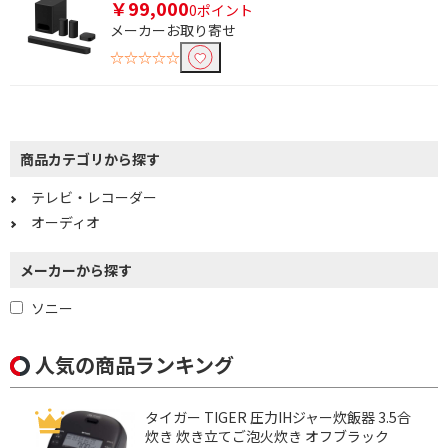
4K/8Kチューナーで絞り込む
￥99,000
0ポイント
メーカーお取り寄せ
BS・CS 4Kチューナー
☆☆☆☆☆
内蔵
録画機能で絞り込む
HDD(外付)対応
商品カテゴリから探す
テレビ・レコーダー
オーディオ
メーカーから探す
ソニー
人気の商品ランキング
タイガー TIGER 圧力IHジャー炊飯器 3.5合
炊き 炊き立てご泡火炊き オフブラック