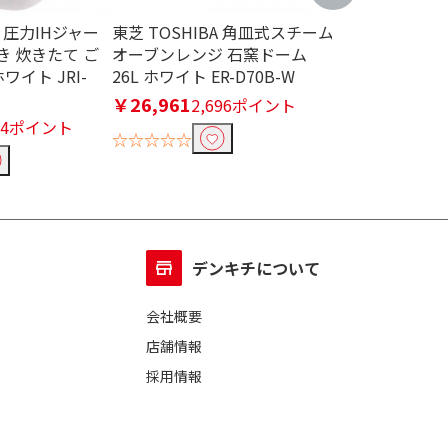
R 圧力IHジャー
東芝 TOSHIBA 角皿式スチーム
東芝 TOSHI
炊き 炊きたて ご
オーブンレンジ 石窯ドーム
ーブンレンジ 石
ワイト JRI-
26L ホワイト ER-D70B-W
グランホワイト E
￥26,961
品切れ中
2,696ポイント
494ポイント
☆☆☆☆☆
☆☆☆☆☆
デンキチについて
会社概要
店舗情報
採用情報