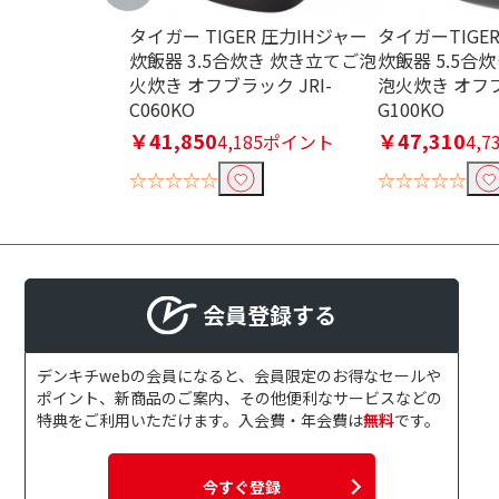
タイガー TIGER 圧力IHジャー
タイガーTIGE
炊飯器 3.5合炊き 炊き立てご泡
炊飯器 5.5合
火炊き オフブラック JRI-
泡火炊き オフブ
C060KO
G100KO
￥41,850
￥47,310
4,185ポイント
4,
☆☆☆☆☆
☆☆☆☆☆
会員登録する
デンキチwebの会員になると、会員限定のお得なセールや
ポイント、新商品のご案内、その他便利なサービスなどの
特典をご利用いただけます。入会費・年会費は
無料
です。
今すぐ登録