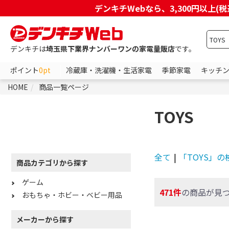
デンキチWebなら、3,300円以
デンキチは
埼玉県下業界ナンバーワンの家電量販店
です。
ポイント
0pt
冷蔵庫・洗濯機・生活家電
季節家電
キッチ
HOME
商品一覧ページ
TOYS
全て
|
「TOYS」の
商品カテゴリから探す
ゲーム
471件
の商品が見
おもちゃ・ホビー・ベビー用品
メーカーから探す