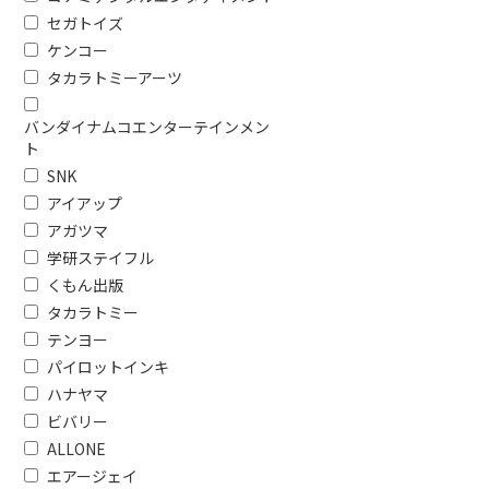
CERO年齢区分で絞り込む
セガトイズ
A：全年齢対象
B：12歳以
ケンコー
タカラトミーアーツ
バンダイナムコエンターテインメン
ト
SNK
アイアップ
アガツマ
学研ステイフル
くもん出版
タカラトミー
テンヨー
パイロットインキ
ハナヤマ
ビバリー
ALLONE
エアージェイ