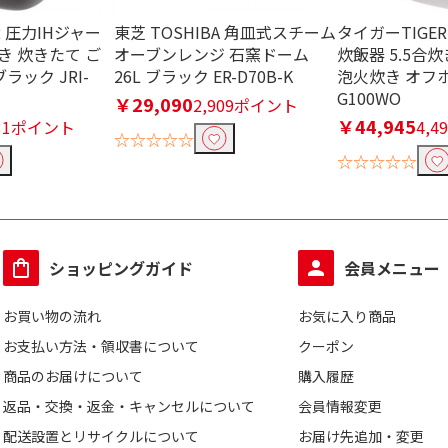
R 圧力IHジャー
東芝 TOSHIBA 角皿式スチーム
タイガーTIGE
炊き 炊きたて ご
オーブンレンジ 石窯ドーム
炊飯器 5.5合
ラック JRI-
26L ブラック ER-D70B-K
泡火炊き オフホ
G100WO
￥29,090
2,909ポイント
￥44,945
731ポイント
4,
☆☆☆☆☆
☆☆☆☆☆
ショッピングガイド
会員メニュー
お買い物の流れ
お気に入り商品
お支払い方法・領収書について
クーポン
商品のお届けについて
購入履歴
返品・交換・返金・キャンセルについて
会員情報変更
配送設置とリサイクルについて
お届け先追加・変更