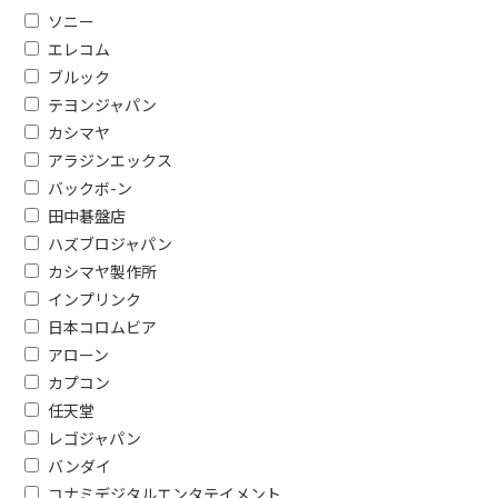
ソニー
エレコム
ブルック
テヨンジャパン
カシマヤ
アラジンエックス
バックボ-ン
田中碁盤店
ハズブロジャパン
フリーワードで絞り込む
カシマヤ製作所
インプリンク
日本コロムビア
除外する
アローン
除外する にチェックを入れると、指
カプコン
価格で絞り込む
任天堂
レゴジャパン
円
~
バンダイ
コナミデジタルエンタテイメント