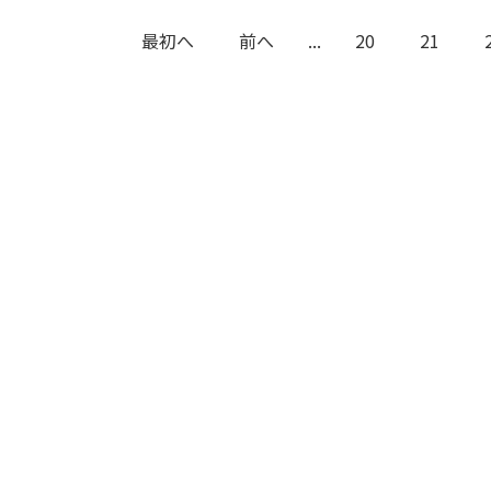
最初へ
前へ
...
20
21
条件で絞り込む
定したワードを除外して検索します。
円