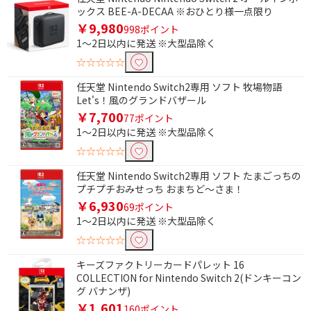
ックス BEE-A-DECAA ※おひとり様一点限り
￥9,980
998ポイント
1～2日以内に発送 ※大型品除く
☆☆☆☆☆
任天堂 Nintendo Switch2専用 ソフト 牧場物語
Let's！風のグランドバザール
条件で絞り込む
￥7,700
77ポイント
1～2日以内に発送 ※大型品除く
フリーワードで絞り込む
☆☆☆☆☆
任天堂 Nintendo Switch2専用 ソフト たまごっちの
プチプチおみせっち おまちど～さま！
除外する
￥6,930
69ポイント
除外する にチェックを入れると、指定したワード
1～2日以内に発送 ※大型品除く
を除外して検索します。
☆☆☆☆☆
価格で絞り込む
キーズファクトリーカードパレット 16
COLLECTION for Nintendo Switch 2(ドンキーコン
円
~
グ バナンザ)
￥1,601
160ポイント