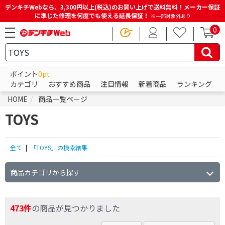
デンキチWebなら、3,300円以上(税込)のお買い上げで送料無料！メーカー保証
に準じた修理を何度でも使える延長保証！
※一部対象外あり
0
ポイント
0pt
カテゴリ
おすすめ商品
注目情報
新着商品
ランキング
HOME
商品一覧ページ
TOYS
全て
|
「TOYS」の検索結果
商品カテゴリから探す
473件
の商品が見つかりました