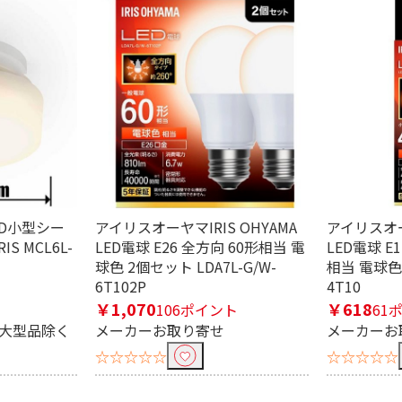
ED小型シー
アイリスオーヤマIRIS OHYAMA
アイリスオーヤ
S MCL6L-
LED電球 E26 全方向 60形相当 電
LED電球 E
球色 2個セット LDA7L-G/W-
相当 電球色 L
6T102P
4T10
￥1,070
￥618
106ポイント
61
※大型品除く
メーカーお取り寄せ
メーカーお
☆☆☆☆☆
☆☆☆☆☆