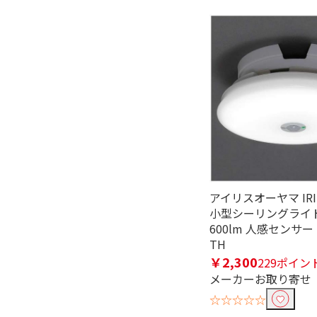
100V
光色で絞り込む
昼光色
昼白色
調整機能で絞り込む
調光対応
タイマー機能で絞り込む
無
アイリスオーヤマ IRI
小型シーリングライト
600lm 人感センサー 
センサー機能で絞り込む
TH
有
無
￥2,300
229ポイン
メーカーお取り寄せ
口金で絞り込む
☆☆☆☆☆
E12
E17