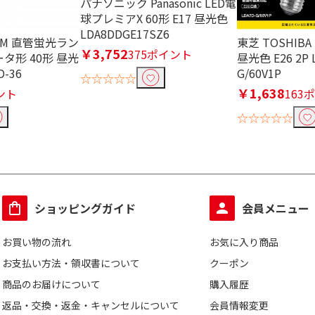
パナソニック Panasonic LED電
球プレミアX 60形 E17 昼光色
LDA8DDGE17SZ6
HM 直管蛍光ラン
東芝 TOSHIBA
￥3,752
375ポイント
タ形 40形 昼光
昼光色 E26 2P 
D-36
G/60V1P
☆☆☆☆☆
￥1,638
ント
163
☆☆☆☆☆
ショッピングガイド
会員メニュー
お買い物の流れ
お気に入り商品
お支払い方法・領収書について
クーポン
商品のお届けについて
購入履歴
返品・交換・返金・キャンセルについて
会員情報変更