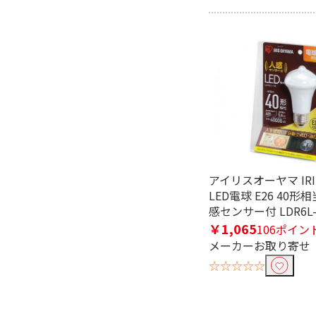
光源色で絞り込む
昼光色
昼白色
ランプの種類で絞り込む
LED
蛍光灯
電球種類で絞り込む
アイリスオーヤマ IRIS
LED電球
LED電球 E26 40形
感センサー付 LDR6L-
種類で絞り込む
￥1,065
106ポイン
その他
メーカーお取り寄せ
☆☆☆☆☆