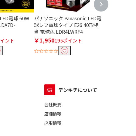
 LED電球 60W
パナソニック Panasonic LED電
パナソニック Pan
LDA7D-
球レフ電球タイプ E26 40形相
ットスイッチ 
当 電球色 LDR4LWRF4
WH5709KBP
￥1,950
品切れ中
ポイント
195ポイント
☆☆☆☆☆
☆☆☆☆☆
デンキチについて
会社概要
店舗情報
採用情報