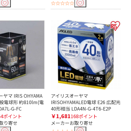
☆☆☆☆☆
マ IRIS OHYAMA
アイリスオーヤマ
般電球形 約810lm(電
IRISOHYAMALED電球 E26 広配光
A7L-G-FC
40形相当 LDA4N-G-4T6-E2P
￥1,681
64ポイント
168ポイント
取り寄せ
メーカーお取り寄せ