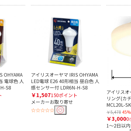
電球色
温白色
 OHYAMA
アイリスオーヤマ IRIS OHYAMA
相当 電球色 人
LED電球 E26 40形相当 昼白色 人
H-S8
感センサー付 LDR6N-H-S8
アイリスオー
￥1,507
ト
150ポイント
リング(カチッ
メーカーお取り寄せ
MCL20L-SK
☆☆☆☆☆
￥5,478
45%
￥3,000
0
1～2日以