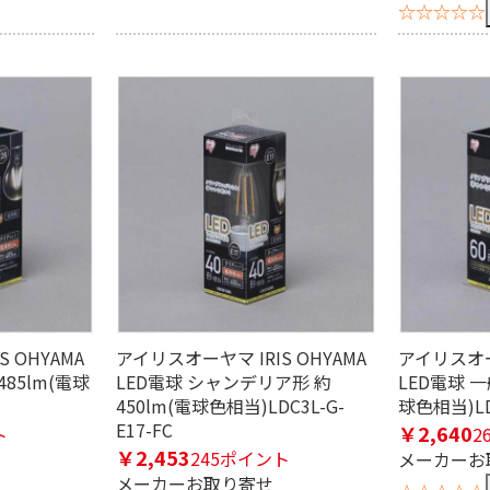
☆☆☆☆☆
 OHYAMA
アイリスオーヤマ IRIS OHYAMA
アイリスオーヤ
485lm(電球
LED電球 シャンデリア形 約
LED電球 一
450lm(電球色相当)LDC3L-G-
球色相当)LD
E17-FC
￥2,640
ト
2
￥2,453
245ポイント
メーカーお
メーカーお取り寄せ