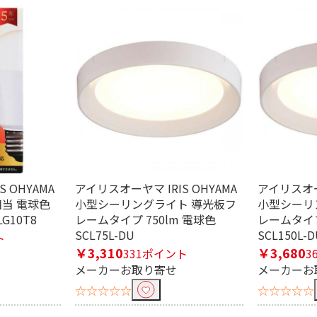
条件で絞り込む
定したワードを除外して検索します。
 OHYAMA
アイリスオーヤマ IRIS OHYAMA
アイリスオーヤ
形相当 電球色
小型シーリングライト 導光板フ
小型シーリ
円
G10T8
レームタイプ 750lm 電球色
レームタイプ
SCL75L-DU
SCL150L-D
ト
￥3,310
￥3,680
331ポイント
3
メーカーお取り寄せ
メーカーお
☆☆☆☆☆
☆☆☆☆☆