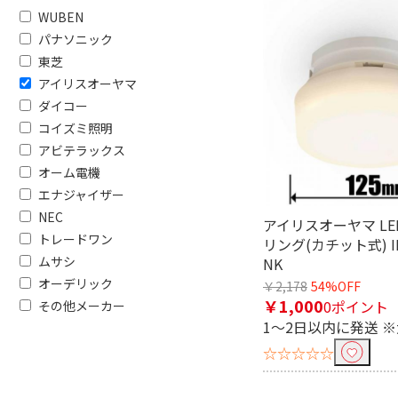
WUBEN
パナソニック
東芝
アイリスオーヤマ
ダイコー
コイズミ照明
アビテラックス
オーム電機
エナジャイザー
NEC
アイリスオーヤマ L
トレードワン
リング(カチット式) IRI
ムサシ
NK
オーデリック
￥2,178
54%OFF
￥1,000
0ポイント
その他メーカー
1～2日以内に発送 
☆☆☆☆☆