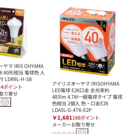
マ IRIS OHYAMA
26 60形相当 電球色 人
LDR9L-H-S8
アイリスオーヤマ IRISOHYAMA
34ポイント
LED電球 E26口金 全光束約
取り寄せ
485lm 4.7W一般電球タイプ 電球
色相当 2個入 色・口金E26
LDA5L-G-4T6-E2P
￥1,681
168ポイント
メーカーお取り寄せ
☆☆☆☆☆
53-1a