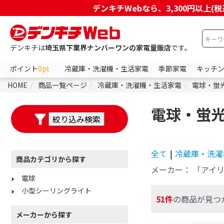
デンキチWebなら、3,300円以
デンキチは
埼玉県下業界ナンバーワンの家電量販店
です。
ポイント
0pt
冷蔵庫・洗濯機・生活家電
季節家電
キッチ
HOME
商品一覧ページ
冷蔵庫・洗濯機・生活家電
電球・蛍
電球・蛍
全て
|
冷蔵庫・洗濯
商品カテゴリから探す
メーカー：
「アイ
電球
小型シーリングライト
51件
の商品が見つ
メーカーから探す