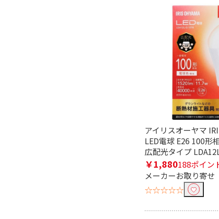
フリーワードで絞り込む
除外する
除外する にチェックを入れると、指
価格で絞り込む
アイリスオーヤマ IRIS
LED電球 E26 100
円
~
広配光タイプ LDA12L
￥1,880
188ポイン
リモコンで絞り込む
メーカーお取り寄せ
リモコン付き
☆☆☆☆☆
電源で絞り込む