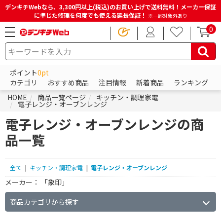
デンキチWebなら、3,300円以上(税込)のお買い上げで送料無料！メーカー保証
に準じた修理を何度でも使える延長保証！
※一部対象外あり
0
ポイント
0pt
カテゴリ
おすすめ商品
注目情報
新着商品
ランキング
HOME
商品一覧ページ
キッチン・調理家電
電子レンジ・オーブンレンジ
電子レンジ・オーブンレンジの商
品一覧
全て
|
キッチン・調理家電
|
電子レンジ・オーブンレンジ
メーカー：
「象印」
商品カテゴリから探す