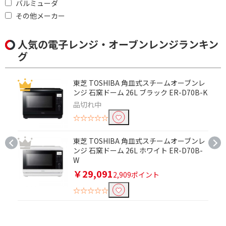
バルミューダ
その他メーカー
281～301mm未満
301～331mm未満
301～331ｍｍ未満
331～351mm未満
人気の電子レンジ・オーブンレンジランキン
351～400mm未満
351～401mm未満
グ
301mm以上
401mm以上
東芝 TOSHIBA 角皿式スチームオーブンレ
ンジ 石窯ドーム 26L ブラック ER-D70B-K
奥行(外形・ハンドル除く)で絞り込む
品切れ中
331mm未満
331～351mm未満
☆☆☆☆☆
351～381mm未満
361～401mm未満
東芝 TOSHIBA 角皿式スチームオーブンレ
401～451mm未満
ンジ 石窯ドーム 26L ホワイト ER-D70B-
W
￥29,091
庫内形状で絞り込む
2,909ポイント
☆☆☆☆☆
フラット
ターンテーブル
周波数（㎐）で絞り込む