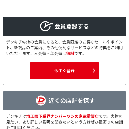
50/60Hz
レンジ最高出力で絞り込む
会員登録する
600W未満
800～1000W未満
1000W以上
デンキチwebの会員になると、会員限定のお得なセールやポイン
ト、新商品のご案内、その他便利なサービスなどの特典をご利用
いただけます。入会費・年会費は
無料
です。
センサーで絞り込む
赤外線センサー
蒸気・温度センサー
今すぐ登録
ピッタリ設置で絞り込む
背面
左右背面
近くの店舗を探す
左背面
スチーム機能で絞り込む
デンキチは
埼玉県下業界ナンバーワンの家電量販店
です。実物を
見たい、より詳しい説明を聞きたいという方はぜひ最寄りの店舗
スチーム式
過熱水蒸気
をご利用ください。