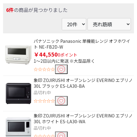
6件
の商品が見つかりました
パナソニック Panasonic 単機能レンジ オフホワイ
ト NE-FB2D-W
￥44,550
0ポイント
1～2日以内に発送 ※大型品除く
☆☆☆☆☆
象印 ZOJIRUSHI オーブンレンジ EVERINO エブリノ
30L ブラック ES-LA30-BA
品切れ中
☆☆☆☆☆
条件で絞り込む
象印 ZOJIRUSHI オーブンレンジ EVERINO エブリノ
30L ホワイト ES-LA30-WA
品切れ中
フリーワードで絞り込む
☆☆☆☆☆