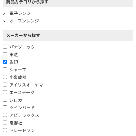
商品カテゴリから探す
15L
16L
電子レンジ
17L
18L
オーブンレンジ
20L
23L
メーカーから探す
26L以上
20L以下
パナソニック
21～25L
26～29L
東芝
象印
30L以上
シャープ
幅(外形)で絞り込む
小泉成器
アイリスオーヤマ
451mm未満
451～461mm未満
エーステージ
451～481mm未満
481～501mm未満
シロカ
ツインバード
481～501mm以上
501mm以上
アビテラックス
電響社
高さ(外形)で絞り込む
トレードワン
261mm未満
261～281ｍｍ未満