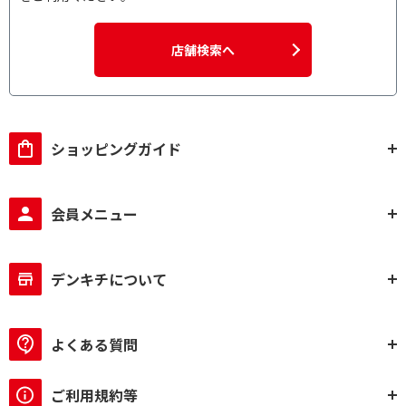
スチーム給水方式で絞り込む
店舗検索へ
タンク式
角皿式
カップ式
発酵機能で絞り込む
ショッピングガイド
発酵機能あり
発酵機能なし
会員メニュー
デンキチについて
よくある質問
ご利用規約等