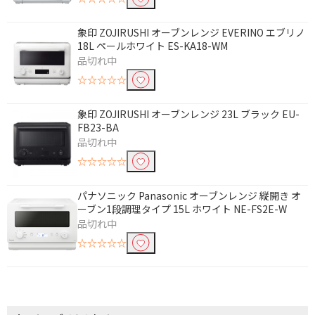
象印 ZOJIRUSHI オーブンレンジ EVERINO エブリノ
除外する
18L ペールホワイト ES-KA18-WM
除外する にチェックを入れると、指定したワード
品切れ中
を除外して検索します。
☆☆☆☆☆
価格で絞り込む
象印 ZOJIRUSHI オーブンレンジ 23L ブラック EU-
円
~
FB23-BA
品切れ中
円
☆☆☆☆☆
便利&快適機能で絞り込む
パナソニック Panasonic オーブンレンジ 縦開き オ
ーブン1段調理タイプ 15L ホワイト NE-FS2E-W
2段調理
品切れ中
☆☆☆☆☆
ドアタイプで絞り込む
タテ開き
ヨコ開き
庫内容量で絞り込む