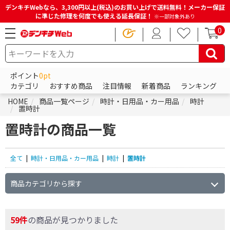
デンキチWebなら、3,300円以上(税込)のお買い上げで送料無料！メーカー保証
に準じた修理を何度でも使える延長保証！
※一部対象外あり
0
ポイント
0pt
カテゴリ
おすすめ商品
注目情報
新着商品
ランキング
HOME
商品一覧ページ
時計・日用品・カー用品
時計
置時計
置時計の商品一覧
全て
|
時計・日用品・カー用品
|
時計
|
置時計
商品カテゴリから探す
59件
の商品が見つかりました