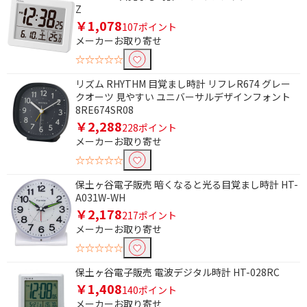
Z
￥1,078
107ポイント
メーカーお取り寄せ
☆☆☆☆☆
リズム RHYTHM 目覚まし時計 リフレR674 グレー
クオーツ 見やすい ユニバーサルデザインフォント
8RE674SR08
￥2,288
228ポイント
メーカーお取り寄せ
☆☆☆☆☆
保土ヶ谷電子販売 暗くなると光る目覚まし時計 HT-
A031W-WH
条件で絞り込む
￥2,178
217ポイント
メーカーお取り寄せ
フリーワードで絞り込む
☆☆☆☆☆
保土ヶ谷電子販売 電波デジタル時計 HT-028RC
￥1,408
140ポイント
除外する
メーカーお取り寄せ