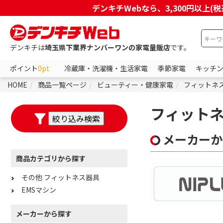
デンキチWebなら、3,300円以
デンキチは
埼玉県下業界ナンバーワンの家電量販店
です。
ポイント
0pt
冷蔵庫・洗濯機・生活家電
季節家電
キッチ
HOME
商品一覧ページ
ビューティー・健康家電
フィットネ
フィット
メーカーか
商品カテゴリから探す
その他 フィットネス器具
EMSマシン
メーカーから探す