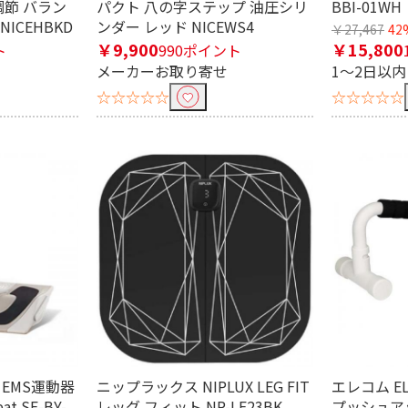
調節 バラン
パクト 八の字ステップ 油圧シリ
BBI-01WH
ふくらはぎ
ICEHBKD
ンダー レッド NICEWS4
￥27,467
42
￥9,900
￥15,800
ト
990ポイント
メーカーお取り寄せ
1～2日以
☆☆☆☆☆
☆☆☆☆☆
 EMS運動器
ニップラックス NIPLUX LEG FIT
エレコム E
eat SE-BY-
レッグ フィット NP-LF23BK
プッシュア