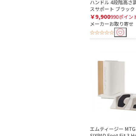
ハンドル 4段階高さ
腹筋
首、肩
スサポート ブラック N
￥9,900
990ポイン
メーカーお取り寄せ
☆☆☆☆☆
エムティージー MTG
SIXPAD Foot Fit 3 H