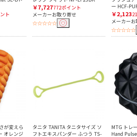
ー HCF-PU
￥7,727
772ポイント
￥2,123
イント
2
メーカーお取り寄せ
メーカーお
☆☆☆☆☆
☆☆☆☆☆
 硬さが変えら
タニタ TANITA タニタサイズ ソ
MTG トレー
 オレンジ
フトエキスパンダー ふつう TS-
Hand Pulse