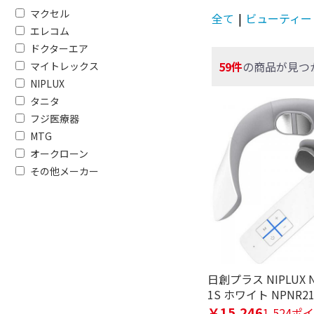
マクセル
全て
|
ビューティー
エレコム
ドクターエア
59件
の商品が見つ
マイトレックス
NIPLUX
タニタ
フジ医療器
MTG
オークローン
その他メーカー
日創プラス NIPLUX N
1S ホワイト NPNR21
￥15,246
1,524ポ