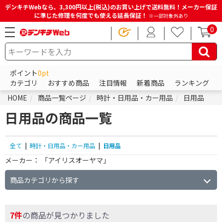
デンキチWebなら、3,300円以上(税込)のお買い上げで送料無料！メーカー保証
に準じた修理を何度でも使える延長保証！
※一部対象外あり
0
ポイント
0pt
カテゴリ
おすすめ商品
注目情報
新着商品
ランキング
HOME
商品一覧ページ
時計・日用品・カー用品
日用品
日用品の商品一覧
全て
|
時計・日用品・カー用品
|
日用品
メーカー：
「アイリスオーヤマ」
商品カテゴリから探す
7件
の商品が見つかりました