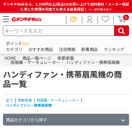
デンキチWebなら、3,300円以上(税込)のお買い上げで送料無料！メーカー保証
に準じた修理を何度でも使える延長保証！
※一部対象外あり
0
ポイント
0pt
カテゴリ
おすすめ商品
注目情報
新着商品
ランキング
HOME
商品一覧ページ
季節家電
扇風機・サーキュレーター
ハンディファン・携帯扇風機
ハンディファン・携帯扇風機の商
品一覧
全て
|
季節家電
|
扇風機・サーキュレーター
|
ハンディファン・携帯扇風機
商品カテゴリから探す