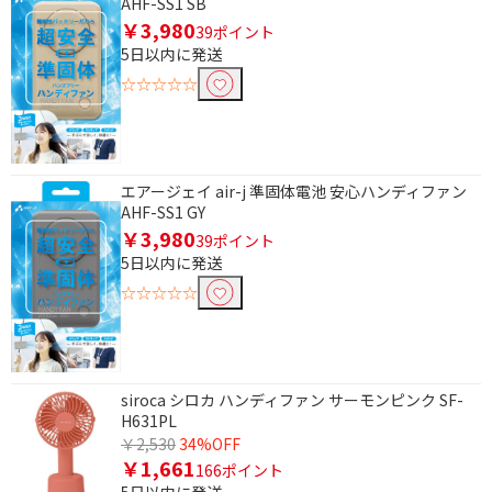
AHF-SS1 SB
￥3,980
39ポイント
5日以内に発送
☆☆☆☆☆
エアージェイ air-j 準固体電池 安心ハンディファン
AHF-SS1 GY
￥3,980
39ポイント
5日以内に発送
☆☆☆☆☆
siroca シロカ ハンディファン サーモンピンク SF-
H631PL
￥2,530
34%OFF
￥1,661
166ポイント