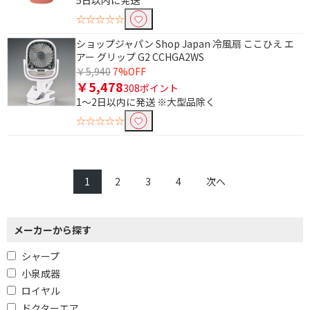
5日以内に発送
☆☆☆☆☆
ショップジャパン Shop Japan 冷風扇 ここひえ エ
アー グリップ G2 CCHGA2WS
￥5,940
7%OFF
￥5,478
308ポイント
1～2日以内に発送 ※大型品除く
☆☆☆☆☆
1
2
3
4
次へ
メーカーから探す
シャープ
小泉成器
ロイヤル
ドクターエア