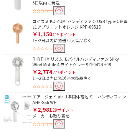
5日以内に発送
☆☆☆☆☆
フリーワードで絞り込む
コイズミ KOIZUMI ハンディファン USB type-C充電
式 アプリコットオレンジ KPF-0951D
￥1,150
115ポイント
除外する
1～2日以内に発送 ※大型品除く
除外する にチェックを入れると、指定したワード
を除外して検索します。
☆☆☆☆☆
価格で絞り込む
RHYTHM リズム モバイルハンディファン Silky
Wind Mobile 4 ライトグレー 9ZF042RH08
￥2,774
円
~
277ポイント
1～2日以内に発送 ※大型品除く
円
☆☆☆☆☆
エアージェイ air-J 準固体電池 ミニハンディファン
電源方式で絞り込む
AHF-SS6 WH
￥2,981
充電式
29ポイント
メーカーお取り寄せ
☆☆☆☆☆
タイプで絞り込む