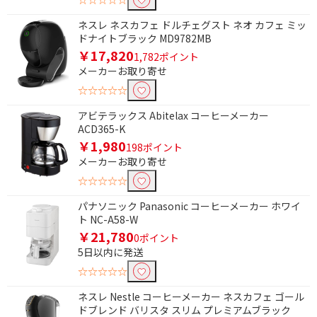
フリーワードで絞り込む
ネスレ ネスカフェ ドルチェグスト ネオ カフェ ミッ
ドナイトブラック MD9782MB
￥17,820
除外する
1,782ポイント
除外する にチェックを入れると、指定したワード
メーカーお取り寄せ
を除外して検索します。
☆☆☆☆☆
価格で絞り込む
アビテラックス Abitelax コーヒーメーカー
ACD365-K
円
~
￥1,980
198ポイント
メーカーお取り寄せ
円
☆☆☆☆☆
パナソニック Panasonic コーヒーメーカー ホワイ
タイマーで絞り込む
ト NC-A58-W
有
無
￥21,780
0ポイント
5日以内に発送
タイプで絞り込む
☆☆☆☆☆
全自動
ミル付き
ネスレ Nestle コーヒーメーカー ネスカフェ ゴール
ドブレンド バリスタ スリム プレミアムブラック