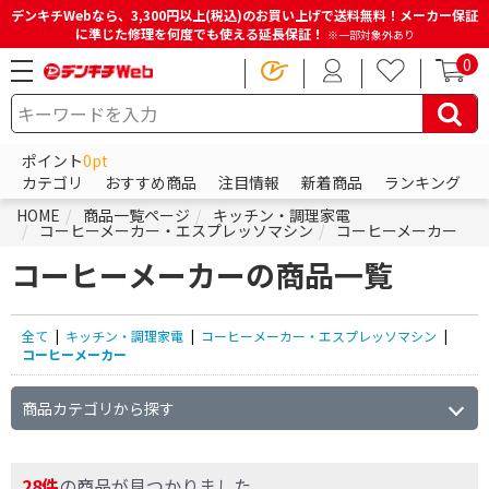
デンキチWebなら、3,300円以上(税込)のお買い上げで送料無料！メーカー保証
に準じた修理を何度でも使える延長保証！
※一部対象外あり
0
ポイント
0pt
カテゴリ
おすすめ商品
注目情報
新着商品
ランキング
HOME
商品一覧ページ
キッチン・調理家電
コーヒーメーカー・エスプレッソマシン
コーヒーメーカー
コーヒーメーカーの商品一覧
全て
|
キッチン・調理家電
|
コーヒーメーカー・エスプレッソマシン
|
コーヒーメーカー
商品カテゴリから探す
28件
の商品が見つかりました