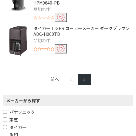
ミルなし
HPM9640-PB
品切れ中
容量(ドリップ時最大カップ数)で絞り込む
☆☆☆☆☆
1杯
3～4杯
タイガー TIGER コーヒーメーカー ダークブラウン
ADC-H060TD
5～6杯
品切れ中
☆☆☆☆☆
フィルタータイプで絞り込む
ペーパー
メッシュ
ペーパー/メッシュ
前へ
1
2
サーバータイプで絞り込む
メーカーから探す
ステンレス
ガラス
パナソニック
着脱式タンクで絞り込む
東芝
有
無
タイガー
象印