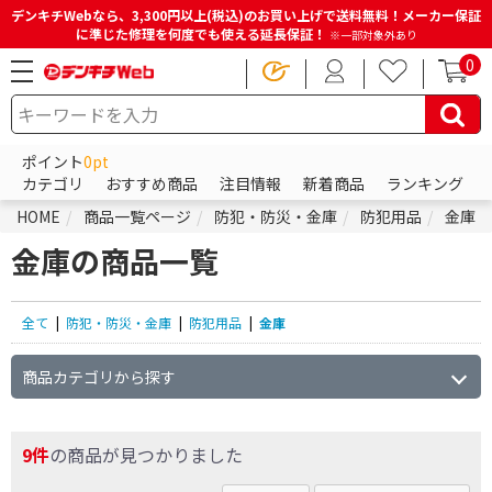
デンキチWebなら、3,300円以上(税込)のお買い上げで送料無料！メーカー保証
に準じた修理を何度でも使える延長保証！
※一部対象外あり
0
ポイント
0pt
カテゴリ
おすすめ商品
注目情報
新着商品
ランキング
HOME
商品一覧ページ
防犯・防災・金庫
防犯用品
金庫
金庫の商品一覧
全て
|
防犯・防災・金庫
|
防犯用品
|
金庫
商品カテゴリから探す
9件
の商品が見つかりました