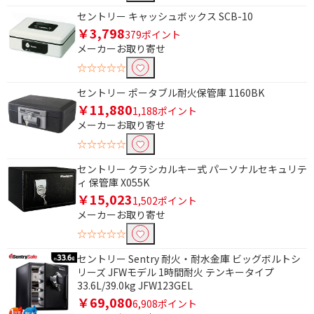
セントリー キャッシュボックス SCB-10
除外する
￥3,798
379ポイント
除外する にチェックを入れると、指定したワード
メーカーお取り寄せ
を除外して検索します。
☆☆☆☆☆
価格で絞り込む
セントリー ポータブル耐火保管庫 1160BK
￥11,880
円
~
1,188ポイント
メーカーお取り寄せ
円
☆☆☆☆☆
セントリー クラシカルキー式 パーソナルセキュリテ
ィ 保管庫 X055K
￥15,023
1,502ポイント
メーカーお取り寄せ
☆☆☆☆☆
セントリー Sentry 耐火・耐水金庫 ビッグボルトシ
リーズ JFWモデル 1時間耐火 テンキータイプ
33.6L/39.0kg JFW123GEL
￥69,080
6,908ポイント