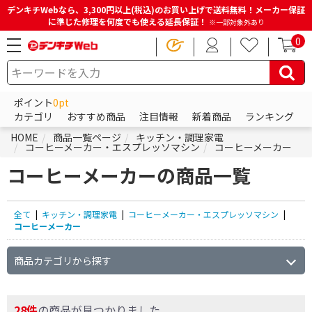
デンキチWebなら、3,300円以上(税込)のお買い上げで送料無料！メーカー保証
に準じた修理を何度でも使える延長保証！
※一部対象外あり
0
ポイント
0pt
カテゴリ
おすすめ商品
注目情報
新着商品
ランキング
HOME
商品一覧ページ
キッチン・調理家電
コーヒーメーカー・エスプレッソマシン
コーヒーメーカー
コーヒーメーカーの商品一覧
全て
|
キッチン・調理家電
|
コーヒーメーカー・エスプレッソマシン
|
コーヒーメーカー
商品カテゴリから探す
28件
の商品が見つかりました