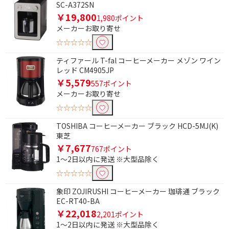
SC-A372SN
除外する
￥19,800
1,980ポイント
除外する にチェックを入れると、指定したワード
メーカーお取り寄せ
を除外して検索します。
☆☆☆☆☆
価格で絞り込む
ティファール T-fal コーヒーメーカー メゾン ワイン
レッド CM4905JP
円
~
￥5,579
557ポイント
メーカーお取り寄せ
円
☆☆☆☆☆
タイマーで絞り込む
TOSHIBA コーヒーメーカー ブラック HCD-5MJ(K)
東芝
有
無
￥7,677
767ポイント
1～2日以内に発送 ※大型品除く
タイプで絞り込む
☆☆☆☆☆
全自動
ミル付き
象印 ZOJIRUSHI コーヒーメーカー 珈琲通 ブラック
EC-RT40-BA
ミルなし
￥22,018
2,201ポイント
1～2日以内に発送 ※大型品除く