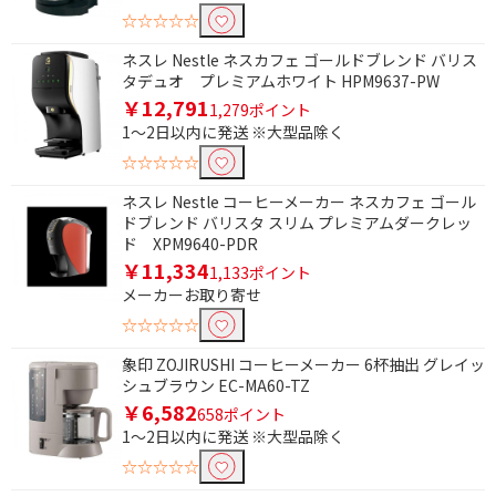
容量(ドリップ時最大カップ数)で絞り込む
☆☆☆☆☆
1杯
3～4杯
ネスレ Nestle ネスカフェ ゴールドブレンド バリス
5～6杯
タデュオ プレミアムホワイト HPM9637-PW
￥12,791
1,279ポイント
1～2日以内に発送 ※大型品除く
フィルタータイプで絞り込む
☆☆☆☆☆
ペーパー
メッシュ
ネスレ Nestle コーヒーメーカー ネスカフェ ゴール
ペーパー/メッシュ
ドブレンド バリスタ スリム プレミアムダークレッ
ド XPM9640-PDR
￥11,334
サーバータイプで絞り込む
1,133ポイント
メーカーお取り寄せ
ステンレス
ガラス
☆☆☆☆☆
着脱式タンクで絞り込む
象印 ZOJIRUSHI コーヒーメーカー 6杯抽出 グレイッ
シュブラウン EC-MA60-TZ
有
無
￥6,582
658ポイント
1～2日以内に発送 ※大型品除く
浄水機能で絞り込む
☆☆☆☆☆