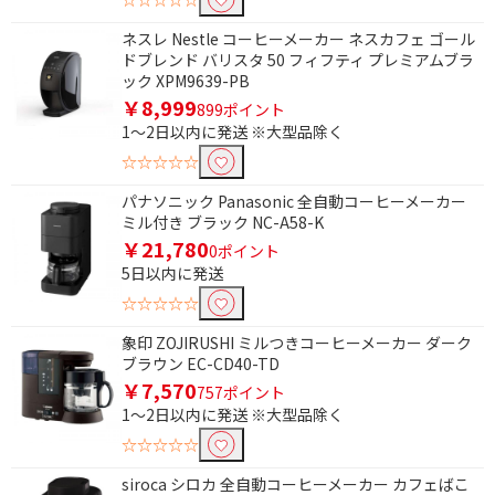
ネスレ Nestle コーヒーメーカー ネスカフェ ゴール
ドブレンド バリスタ 50 フィフティ プレミアムブラ
ック XPM9639-PB
￥8,999
899ポイント
1～2日以内に発送 ※大型品除く
☆☆☆☆☆
パナソニック Panasonic 全自動コーヒーメーカー
ミル付き ブラック NC-A58-K
￥21,780
0ポイント
5日以内に発送
☆☆☆☆☆
象印 ZOJIRUSHI ミルつきコーヒーメーカー ダーク
ブラウン EC-CD40-TD
条件で絞り込む
￥7,570
757ポイント
1～2日以内に発送 ※大型品除く
フリーワードで絞り込む
☆☆☆☆☆
siroca シロカ 全自動コーヒーメーカー カフェばこ