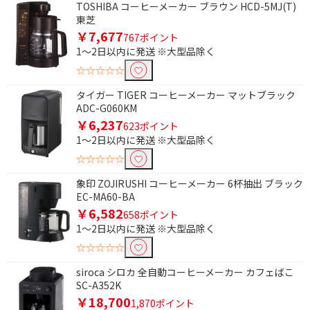
有
無
TOSHIBA コーヒーメーカー ブラウン HCD-5MJ(T)
東芝
￥7,677
767ポイント
1～2日以内に発送 ※大型品除く
☆☆☆☆☆
タイガー TIGER コーヒーメーカー マットブラック
ADC-G060KM
￥6,237
623ポイント
1～2日以内に発送 ※大型品除く
☆☆☆☆☆
象印 ZOJIRUSHI コーヒーメーカー 6杯抽出 ブラック
EC-MA60-BA
￥6,582
658ポイント
1～2日以内に発送 ※大型品除く
☆☆☆☆☆
siroca シロカ 全自動コーヒーメーカー カフェばこ
SC-A352K
￥18,700
1,870ポイント