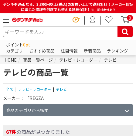
デンキチWebなら、3,300円以上(税込)のお買い上げで送料無料！メーカー保証
に準じた修理を何度でも使える延長保証！
※一部対象外あり
0
ポイント
0pt
カテゴリ
おすすめ商品
注目情報
新着商品
ランキング
HOME
商品一覧ページ
テレビ・レコーダー
テレビ
テレビの商品一覧
全て
|
テレビ・レコーダー
|
テレビ
メーカー：
「REGZA」
商品カテゴリから探す
67件
の商品が見つかりました