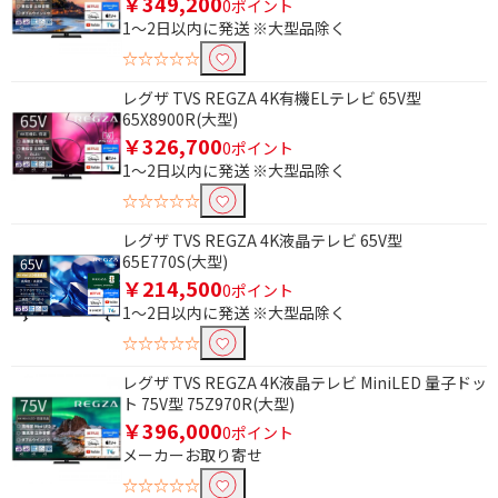
￥349,200
0ポイント
除外する
1～2日以内に発送 ※大型品除く
除外する にチェックを入れると、指定したワード
を除外して検索します。
☆☆☆☆☆
価格で絞り込む
レグザ TVS REGZA 4K有機ELテレビ 65V型
65X8900R(大型)
￥326,700
円
~
0ポイント
1～2日以内に発送 ※大型品除く
円
☆☆☆☆☆
レグザ TVS REGZA 4K液晶テレビ 65V型
サイズで絞り込む
65E770S(大型)
￥214,500
70V型以上 （12畳～）
56～69V型（8畳～12
0ポイント
畳）
1～2日以内に発送 ※大型品除く
☆☆☆☆☆
49～55V型（6～8畳）
40～48V型（4.5～6畳）
レグザ TVS REGZA 4K液晶テレビ MiniLED 量子ドッ
30～39V型（～4.5畳）
20～29V型
ト 75V型 75Z970R(大型)
19V型以下
￥396,000
0ポイント
メーカーお取り寄せ
画素で絞り込む
☆☆☆☆☆