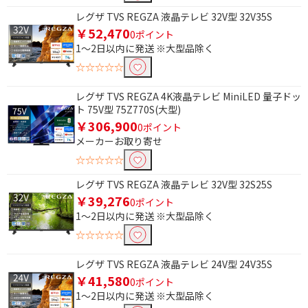
4K対応
フルハイビジョン
レグザ TVS REGZA 液晶テレビ 32V型 32V35S
￥52,470
0ポイント
ハイビジョン
1～2日以内に発送 ※大型品除く
☆☆☆☆☆
4K/8Kチューナーで絞り込む
レグザ TVS REGZA 4K液晶テレビ MiniLED 量子ドッ
BS・CS 4Kチューナー
ト 75V型 75Z770S(大型)
内蔵
￥306,900
0ポイント
メーカーお取り寄せ
録画機能で絞り込む
☆☆☆☆☆
HDD(外付)対応
レグザ TVS REGZA 液晶テレビ 32V型 32S25S
￥39,276
0ポイント
1～2日以内に発送 ※大型品除く
☆☆☆☆☆
レグザ TVS REGZA 液晶テレビ 24V型 24V35S
￥41,580
0ポイント
1～2日以内に発送 ※大型品除く