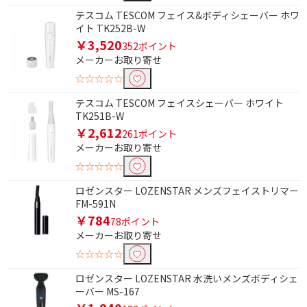
を除外して検索します。
テスコム TESCOM フェイス&ボディシェーバー ホワ
イト TK252B-W
価格で絞り込む
￥3,520
352ポイント
メーカーお取り寄せ
円
~
☆☆☆☆☆
円
テスコム TESCOM フェイスシェーバー ホワイト
TK251B-W
￥2,612
電源方式で絞り込む
261ポイント
メーカーお取り寄せ
充電式
充電・交流式両用
☆☆☆☆☆
種類で絞り込む
ロゼンスター LOZENSTAR メンズフェイストリマー
FM-591N
その他
フェイスシェーバー
￥784
78ポイント
メーカーお取り寄せ
眉毛シェーバー
鼻毛カッター
☆☆☆☆☆
耳毛カッター
替刃
ロゼンスター LOZENSTAR 水洗いメンズボディシェ
ボディシェーバー
ーバー MS-167