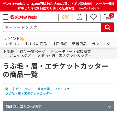
デンキチWebなら、3,300円以上(税込)のお買い上げで送料無料！メーカー保証
に準じた修理を何度でも使える延長保証！
※一部対象外あり
0
ポイント
0pt
カテゴリ
おすすめ商品
注目情報
新着商品
ランキング
HOME
商品一覧ページ
ビューティー・健康家電
フェイスケア
うぶ毛・眉・エチケットカッター
うぶ毛・眉・エチケットカッター
の商品一覧
全て
|
ビューティー・健康家電
|
フェイスケア
|
うぶ毛・眉・エチケットカッター
商品カテゴリから探す