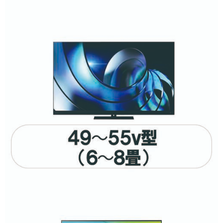
除外する
除外する にチェックを入れると、指定したワード
を除外して検索します。
価格で絞り込む
円
~
円
サイズで絞り込む
70V型以上 （12畳～）
56～69V型（8畳～12
畳）
49～55V型（6～8畳）
40～48V型（4.5～6畳）
30～39V型（～4.5畳）
20～29V型
19V型以下