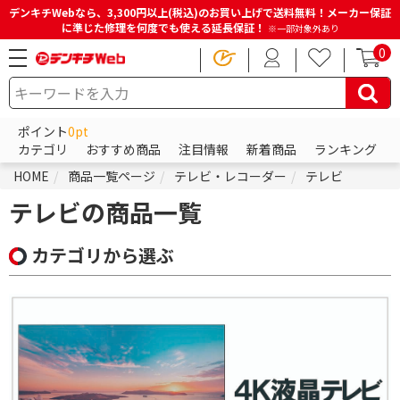
デンキチWebなら、3,300円以上(税込)のお買い上げで送料無料！メーカー保証
に準じた修理を何度でも使える延長保証！
※一部対象外あり
0
ポイント
0pt
カテゴリ
おすすめ商品
注目情報
新着商品
ランキング
HOME
商品一覧ページ
テレビ・レコーダー
テレビ
テレビの商品一覧
カテゴリから選ぶ